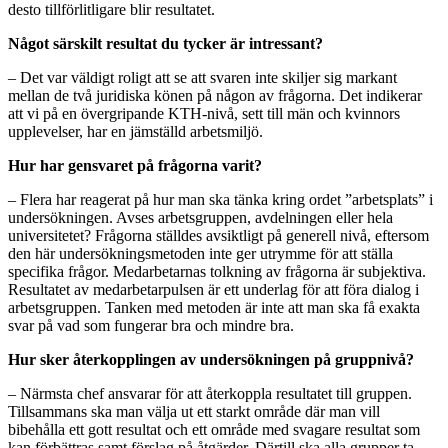
desto tillförlitligare blir resultatet.
Något särskilt resultat du tycker är intressant?
– Det var väldigt roligt att se att svaren inte skiljer sig markant
mellan de två juridiska könen på någon av frågorna. Det indikerar
att vi på en övergripande KTH-nivå, sett till män och kvinnors
upplevelser, har en jämställd arbetsmiljö.
Hur har
gensvaret
på frågorna varit?
– Flera har reagerat på hur man ska tänka kring ordet ”arbetsplats” i
undersökningen. Avses arbetsgruppen, avdelningen eller hela
universitetet? Frågorna ställdes avsiktligt på generell nivå, eftersom
den här undersökningsmetoden inte ger utrymme för att ställa
specifika frågor. Medarbetarnas tolkning av frågorna är subjektiva.
Resultatet av medarbetarpulsen är ett underlag för att föra dialog i
arbetsgruppen. Tanken med metoden är inte att man ska få exakta
svar på vad som fungerar bra och mindre bra.
Hur sker återkopplingen av undersökningen på gruppnivå?
– Närmsta chef ansvarar för att återkoppla resultatet till gruppen.
Tillsammans ska man välja ut ett starkt område där man vill
bibehålla ett gott resultat och ett område med svagare resultat som
kan förbättras samt förslag på åtgärder. Därtill ska alla grupper ta