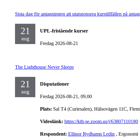
Sista dag för antagningen att utannonsera kurstillfällen på antag
21
UPL-fristående kurser
aug
Fredag 2026-08-21
The Lighthouse Never Sleeps
21
Disputationer
aug
Fredag 2026-08-21,
09.00
Plats:
Sal T4 (Curiesalen), Hälsovägen 11C, Flem
Videolänk:
https://kth-se.zoom.us/j/63807110180
Respondent:
Ellinor Rydhamn Ledin
, Ergonomi