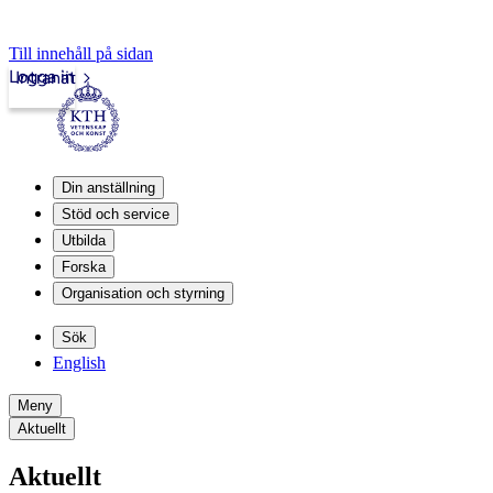
Till innehåll på sidan
Logga in
Intranät
Din anställning
Stöd och service
Utbilda
Forska
Organisation och styrning
Sök
English
Meny
Aktuellt
Aktuellt