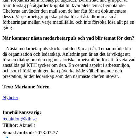
fram förslag på åtgärder kopplat till kvartalets tema: bemötande.
Cheferna använder den mall som de har fått för att dokumentera
dessa. Varje arbetsgrupp ska jobba för att åstadkomma små
förbättringar mellan varje mättillfälle, och inte försöka lösa allt på en
gång.
När kommer nästa medarbetarpuls och vad blir temat för den?
– Nästa medarbetarpuls skickas ut den 9 maj i år. Temaområde blir
då organisation och ledarskap. Anledningen är att det är viktigt att
föra en dialog om den organisatoriska arbetsmiljön för att få veta vad
anställda på KTH tycker om den. En central aspekt i arbetsmiljön,
och som i förlängningen kan påverka både välbefinnande och
prestation, är det ledarskap som den närmaste chefen utövar.
Text: Marianne Norén
Nyheter
Innehållsansvarig:
redaktion@kth.se
Tillhör
: Aktuellt
Senast ändrad
:
2023-02-27