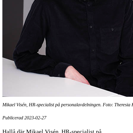
Mikael Visén, HR-specialist på personalavdelningen. Foto: Theresia 
Publicerad 2023-02-27
Hallå där Mikael Visén, HR-specialist på