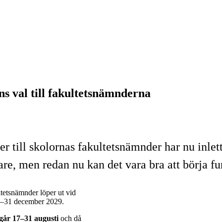
ns val till fakultetsnämnderna
er till skolornas fakultetsnämnder har nu inle
e, men redan nu kan det vara bra att börja fu
tetsnämnder löper ut vid
027–31 december 2029.
år 17–31 augusti
och då