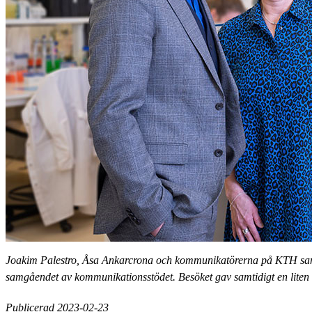
Joakim Palestro, Åsa Ankarcrona och kommunikatörerna på KTH saml
samgåendet av kommunikationsstödet. Besöket gav samtidigt en liten i
Publicerad 2023-02-23