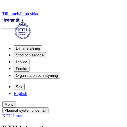
Till innehåll på sidan
Logga in
Intranät
Din anställning
Stöd och service
Utbilda
Forska
Organisation och styrning
Sök
English
Meny
Planerat systemunderhåll
KTH Intranät