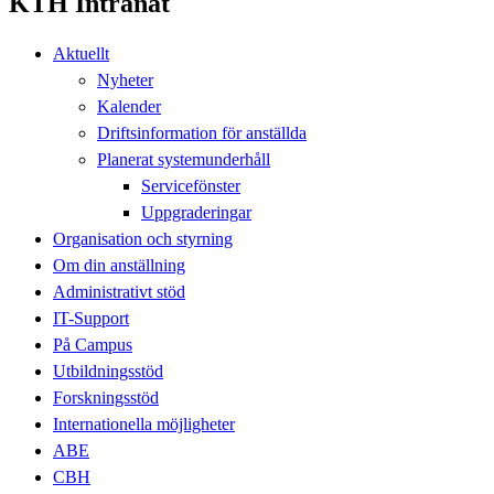
KTH Intranät
Aktuellt
Nyheter
Kalender
Driftsinformation för anställda
Planerat systemunderhåll
Servicefönster
Uppgraderingar
Organisation och styrning
Om din anställning
Administrativt stöd
IT-Support
På Campus
Utbildningsstöd
Forskningsstöd
Internationella möjligheter
ABE
CBH