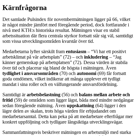
Kärnfrågorna
Det samlade Pulsindex för novembermätningen ligger på 66, vilket
är något mindre jämfört med föregående period, dock fortfarande i
nivå med KTH:s historiska resultat. Mätningen visar en stabil
arbetssituation där flera centrala styrkor fortsatt står sig väl, samtidigt
som vissa utvecklingsområden kvarstår över tid.
Medarbetarna lyfter särskilt fram
entusiasm
– “Vi har ett positivt
arbetsklimat på vår arbetsplats” (72) – och
inkludering
– “Jag
känner gemenskap på arbetsplatsen” (72). Dessa värden är stabila
över tid och placerar sig bland de högsta i mätningen. Även
tydlighet i ansvarsområden
(70) och
autonomi
(69) får fortsatt
goda omdömen, vilket indikerar att många upplever ett tydligt
mandat i sina roller och en välfungerande ansvarsfördelning.
Samtidigt är
arbetsbelastning
(56) och
balans mellan arbete och
fritid
(59) de områden som ligger lägst, båda med mindre nedgångar
sedan föregående mätning. Även
uppskattning
(64) ligger i den
lägre delen av skalan, trots höga värden för erbjudandet om
medarbetarsamtal. Detta kan peka på att medarbetare efterfrågar mer
konkret uppföljning och tydligare långsiktiga utvecklingsvägar.
Sammanfattningsvis beskriver mätningen en arbetsmiljö med starka