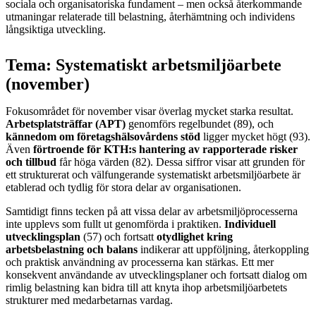
sociala och organisatoriska fundament – men också återkommande
utmaningar relaterade till belastning, återhämtning och individens
långsiktiga utveckling.
Tema: Systematiskt arbetsmiljöarbete
(november)
Fokusområdet för november visar överlag mycket starka resultat.
Arbetsplatsträffar (APT)
genomförs regelbundet (89), och
kännedom om företagshälsovårdens stöd
ligger mycket högt (93).
Även
förtroende för KTH:s hantering av rapporterade risker
och tillbud
får höga värden (82). Dessa siffror visar att grunden för
ett strukturerat och välfungerande systematiskt arbetsmiljöarbete är
etablerad och tydlig för stora delar av organisationen.
Samtidigt finns tecken på att vissa delar av arbetsmiljöprocesserna
inte upplevs som fullt ut genomförda i praktiken.
Individuell
utvecklingsplan
(57) och fortsatt
otydlighet kring
arbetsbelastning och balans
indikerar att uppföljning, återkoppling
och praktisk användning av processerna kan stärkas. Ett mer
konsekvent användande av utvecklingsplaner och fortsatt dialog om
rimlig belastning kan bidra till att knyta ihop arbetsmiljöarbetets
strukturer med medarbetarnas vardag.