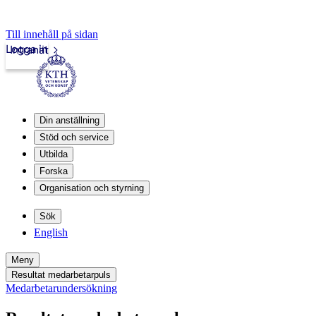
Till innehåll på sidan
Logga in
Intranät
Din anställning
Stöd och service
Utbilda
Forska
Organisation och styrning
Sök
English
Meny
Resultat medarbetarpuls
Medarbetarundersökning