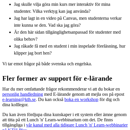
Jag skulle vilja göra min kurs mer interaktiv för mina
studenter. Vilka verktyg kan jag använda?
Jag har lagt in en video på Canvas, men studenterna verkar
inte kunna se den. Vad ska jag göra?
Är den här sidan tillgänglighetsanpassad för studenter med
olika behov?
Jag råkade få med en student i min inspelade föreläsning, hur
klipper jag bort hen?
Vi tar emot frågor på både svenska och engelska.
Fler former av support för e-lärande
Har du mer omfattande frågor rekommenderar vi att du bokar en
personlig handledning
med E-lärande genom att mejla oss på epost
e-learning@kth.se
. Du kan också
boka en workshop
för dig och
dina kolllegor.
Du kan även fördjupa dina kunskaper i ett system eller ämne genom
att titta på ett Lunch 'n' Learn-webbinarium om det. De finns
tillgängliga i
vår kanal med alla tidigare Lunch 'n' Learn-webbinarier