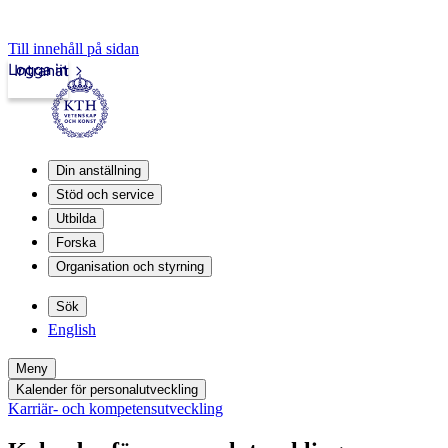
Till innehåll på sidan
Logga in
Intranät
Din anställning
Stöd och service
Utbilda
Forska
Organisation och styrning
Sök
English
Meny
Kalender för personalutveckling
Karriär- och kompetensutveckling