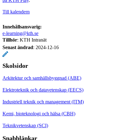
på KTH Play
.
Till kalendern
Innehållsansvarig:
e-learning@kth.se
Tillhör
: KTH Intranät
Senast ändrad
:
2024-12-16
Skolsidor
Arkitektur och samhällsbyggnad (ABE)
Elektroteknik och datavetenskap (EECS)
Industriell teknik och management (ITM)
Kemi, bioteknologi och hälsa (CBH)
Teknikvetenskap (SCI)
Snabblänkar