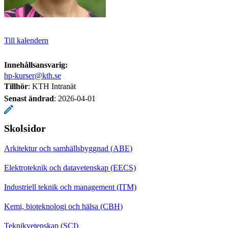
Till kalendern
Innehållsansvarig:
hp-kurser@kth.se
Tillhör
: KTH Intranät
Senast ändrad
:
2026-04-01
Skolsidor
Arkitektur och samhällsbyggnad (ABE)
Elektroteknik och datavetenskap (EECS)
Industriell teknik och management (ITM)
Kemi, bioteknologi och hälsa (CBH)
Teknikvetenskap (SCI)