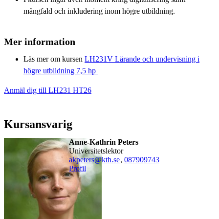
mångfald och inkludering inom högre utbildning.
Mer information
Läs mer om kursen
LH231V Lärande och undervisning i
högre utbildning 7,5 hp
Anmäl dig till LH231 HT26
Kursansvarig
Anne-Kathrin Peters
universitetslektor
akpeters@kth.se
,
08790
9743
Profil