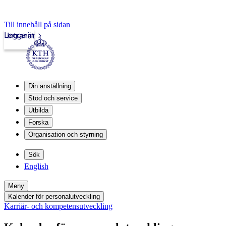
Till innehåll på sidan
Logga in
Intranät
Din anställning
Stöd och service
Utbilda
Forska
Organisation och styrning
Sök
English
Meny
Kalender för personalutveckling
Karriär- och kompetensutveckling