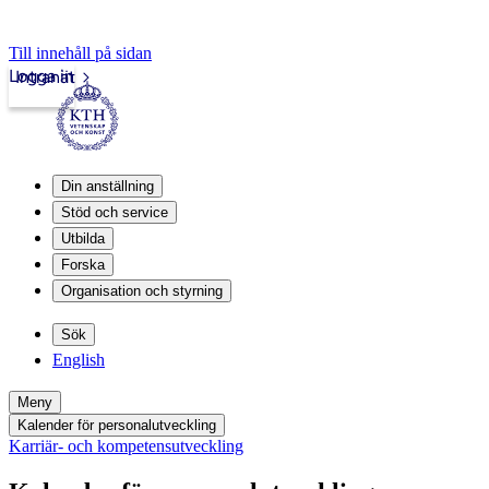
Till innehåll på sidan
Logga in
Intranät
Din anställning
Stöd och service
Utbilda
Forska
Organisation och styrning
Sök
English
Meny
Kalender för personalutveckling
Karriär- och kompetensutveckling