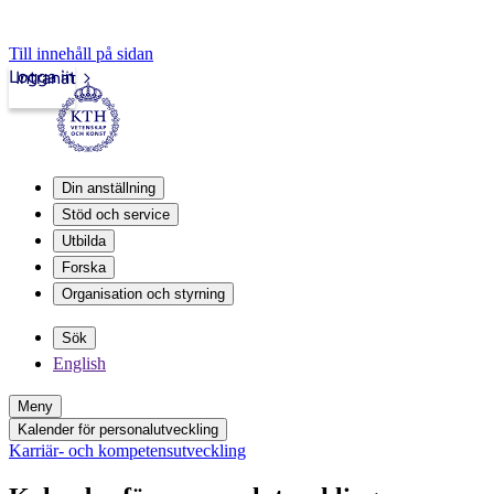
Till innehåll på sidan
Logga in
Intranät
Din anställning
Stöd och service
Utbilda
Forska
Organisation och styrning
Sök
English
Meny
Kalender för personalutveckling
Karriär- och kompetensutveckling