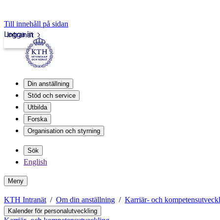
Till innehåll på sidan
Logga in
Intranät
Din anställning
Stöd och service
Utbilda
Forska
Organisation och styrning
Sök
English
Meny
KTH Intranät
Om din anställning
Karriär- och kompetensutveck
Kalender för personalutveckling