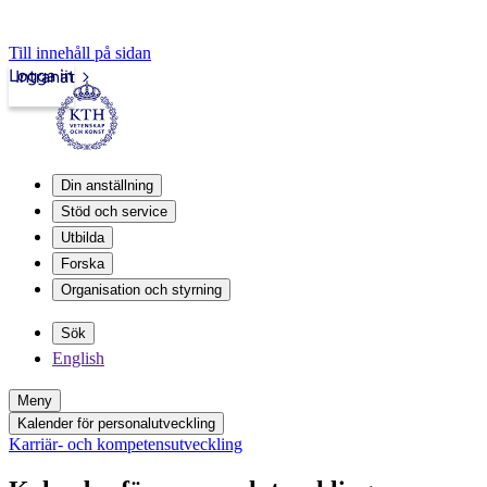
Till innehåll på sidan
Logga in
Intranät
Din anställning
Stöd och service
Utbilda
Forska
Organisation och styrning
Sök
English
Meny
Kalender för personalutveckling
Karriär- och kompetensutveckling