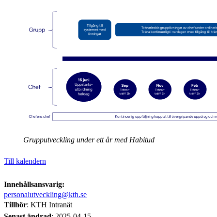
Grupputveckling under ett år med Habitud
Till kalendern
Innehållsansvarig:
personalutveckling@kth.se
Tillhör
: KTH Intranät
Senast ändrad
:
2025-04-15