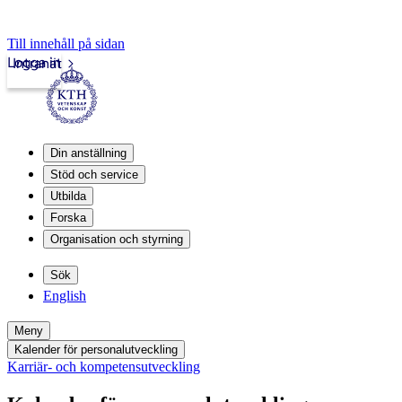
Till innehåll på sidan
Logga in
Intranät
Din anställning
Stöd och service
Utbilda
Forska
Organisation och styrning
Sök
English
Meny
Kalender för personalutveckling
Karriär- och kompetensutveckling