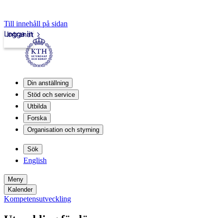
Till innehåll på sidan
Logga in
Intranät
Din anställning
Stöd och service
Utbilda
Forska
Organisation och styrning
Sök
English
Meny
Kalender
Kompetensutveckling