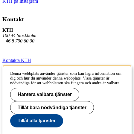
KTH på Instagram
Kontakt
KTH
100 44 Stockholm
+46 8 790 60 00
Kontakta KTH
Jobba på KTH
Denna webbplats använder tjänster som kan lagra information om
dig och hur du använder denna webbplats. Vissa tjänster är
Press och media
nödvändiga för att webbplatsen ska fungera och andra är valbara.
Faktura och betalning KTH
Hantera valbara tjänster
Om KTH:s webbplatser
Tillåt bara nödvändiga tjänster
Tillgänglighetsredogörelse
Tillåt alla tjänster
Till sidans topp