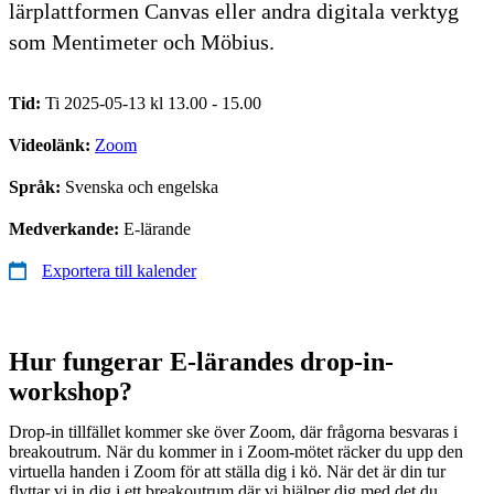
lärplattformen Canvas eller andra digitala verktyg
som Mentimeter och Möbius.
Tid:
Ti 2025-05-13 kl 13.00 - 15.00
Videolänk:
Zoom
Språk:
Svenska och engelska
Medverkande:
E-lärande
Exportera till kalender
Hur fungerar E-lärandes drop-in-
workshop?
Drop-in tillfället kommer ske över Zoom, där frågorna besvaras i
breakoutrum. När du kommer in i Zoom-mötet räcker du upp den
virtuella handen i Zoom för att ställa dig i kö. När det är din tur
flyttar vi in dig i ett breakoutrum där vi hjälper dig med det du