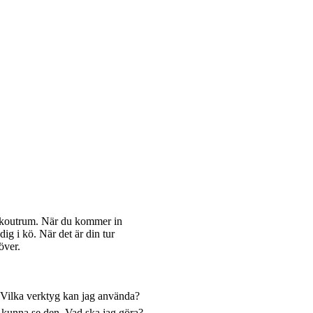
eakoutrum. När du kommer in
ig i kö. När det är din tur
över.
. Vilka verktyg kan jag använda?
e kunna se den. Vad ska jag göra?