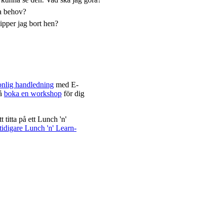
ka behov?
ipper jag bort hen?
onlig handledning
med E-
så
boka en workshop
för dig
titta på ett Lunch 'n'
 tidigare Lunch 'n' Learn-