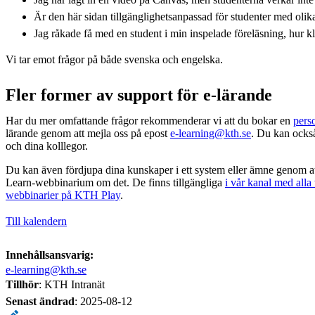
Är den här sidan tillgänglighetsanpassad för studenter med oli
Jag råkade få med en student i min inspelade föreläsning, hur kl
Vi tar emot frågor på både svenska och engelska.
Fler former av support för e-lärande
Har du mer omfattande frågor rekommenderar vi att du bokar en
pers
lärande genom att mejla oss på epost
e-learning@kth.se
. Du kan ock
och dina kolllegor.
Du kan även fördjupa dina kunskaper i ett system eller ämne genom att 
Learn-webbinarium om det. De finns tillgängliga
i vår kanal med alla
webbinarier på KTH Play
.
Till kalendern
Innehållsansvarig:
e-learning@kth.se
Tillhör
: KTH Intranät
Senast ändrad
:
2025-08-12