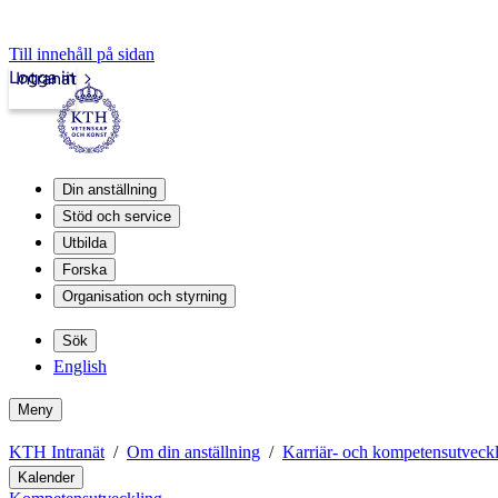
Till innehåll på sidan
Logga in
Intranät
Din anställning
Stöd och service
Utbilda
Forska
Organisation och styrning
Sök
English
Meny
KTH Intranät
Om din anställning
Karriär- och kompetensutveck
Kalender