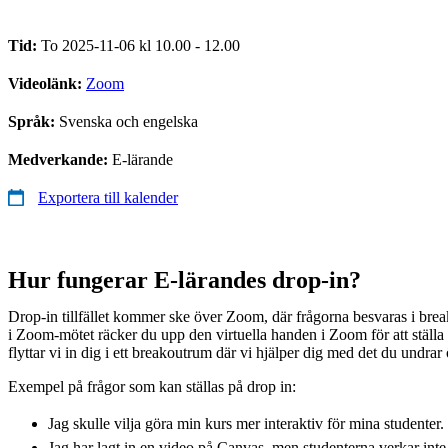
Tid:
To 2025-11-06 kl 10.00 - 12.00
Videolänk:
Zoom
Språk:
Svenska och engelska
Medverkande:
E-lärande
Exportera till kalender
Hur fungerar E-lärandes drop-in?
Drop-in tillfället kommer ske över Zoom, där frågorna besvaras i br
i Zoom-mötet räcker du upp den virtuella handen i Zoom för att ställa d
flyttar vi in dig i ett breakoutrum där vi hjälper dig med det du undrar 
Exempel på frågor som kan ställas på drop in:
Jag skulle vilja göra min kurs mer interaktiv för mina studenter
Jag har lagt in en video på Canvas, men studenterna verkar int