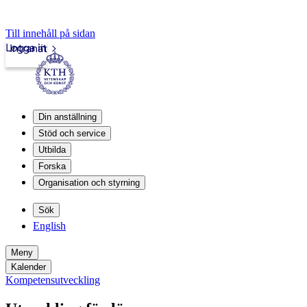
Till innehåll på sidan
Logga in
Intranät
Din anställning
Stöd och service
Utbilda
Forska
Organisation och styrning
Sök
English
Meny
Kalender
Kompetensutveckling