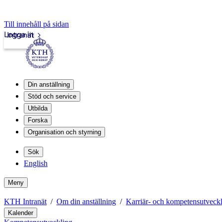
Till innehåll på sidan
Logga in
Intranät
Din anställning
Stöd och service
Utbilda
Forska
Organisation och styrning
Sök
English
Meny
KTH Intranät
Om din anställning
Karriär- och kompetensutveck
Kalender