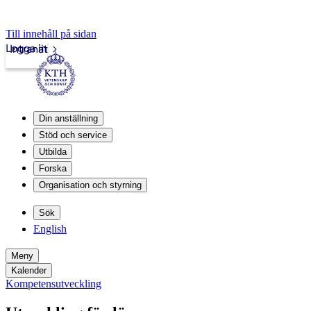
Till innehåll på sidan
Logga in
Intranät
Din anställning
Stöd och service
Utbilda
Forska
Organisation och styrning
Sök
English
Meny
Kalender
Kompetensutveckling