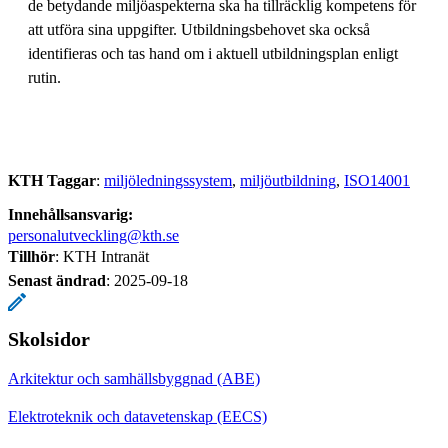
de betydande miljöaspekterna ska ha tillräcklig kompetens för
att utföra sina uppgifter. Utbildningsbehovet ska också
identifieras och tas hand om i aktuell utbildningsplan enligt
rutin.
KTH Taggar
:
miljöledningssystem
miljöutbildning
ISO14001
Innehållsansvarig:
personalutveckling@kth.se
Tillhör
: KTH Intranät
Senast ändrad
:
2025-09-18
Skolsidor
Arkitektur och samhällsbyggnad (ABE)
Elektroteknik och datavetenskap (EECS)