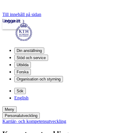
Till innehåll på sidan
Logga in
Intranät
Din anställning
Stöd och service
Utbilda
Forska
Organisation och styrning
Sök
English
Meny
Personalutveckling
Karriär- och kompetensutveckling