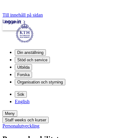
Till innehåll på sidan
Logga in
Intranät
Din anställning
Stöd och service
Utbilda
Forska
Organisation och styrning
Sök
English
Meny
Staff weeks och kurser
Personalutveckling