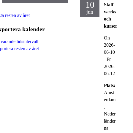
10
Staff
jun
weeks
ta resten av året
och
kurser
xportera kalender
On
varande tidsintervall
2026-
portera resten av året
06-10
-
Fr
2026-
06-12
Plats:
Amst
erdam
,
Neder
länder
na