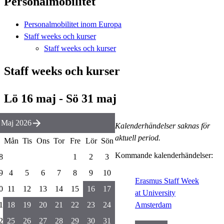
Personalmobilitet
Personalmobilitet inom Europa
Staff weeks och kurser
Staff weeks och kurser
Staff weeks och kurser
Lö 16 maj - Sö 31 maj
Maj 2026
Kalenderhändelser saknas för
aktuell period.
Mån
Tis
Ons
Tor
Fre
Lör
Sön
Kommande kalenderhändelser:
8
1
2
3
9
4
5
6
7
8
9
10
Erasmus Staff Week
0
11
12
13
14
15
16
17
at University
1
18
19
20
21
22
23
24
Amsterdam
2
25
26
27
28
29
30
31