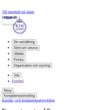
Till innehåll på sidan
Logga in
Intranät
Din anställning
Stöd och service
Utbilda
Forska
Organisation och styrning
Sök
English
Meny
Kompetensutveckling
Karriär- och kompetensutveckling