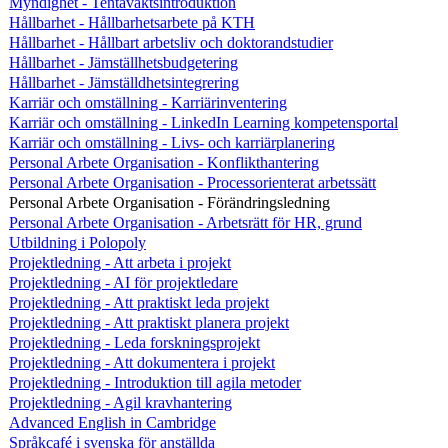
Myndighet - Tentavaktsintroduktion
Hållbarhet - Hållbarhetsarbete på KTH
Hållbarhet - Hållbart arbetsliv och doktorandstudier
Hållbarhet - Jämställhetsbudgetering
Hållbarhet - Jämställdhetsintegrering
Karriär och omställning - Karriärinventering
Karriär och omställning - LinkedIn Learning kompetensportal
Karriär och omställning - Livs- och karriärplanering
Personal Arbete Organisation - Konflikthantering
Personal Arbete Organisation - Processorienterat arbetssätt
Personal Arbete Organisation - Förändringsledning
Personal Arbete Organisation - Arbetsrätt för HR, grund
Utbildning i Polopoly
Projektledning - Att arbeta i projekt
Projektledning - AI för projektledare
Projektledning - Att praktiskt leda projekt
Projektledning - Att praktiskt planera projekt
Projektledning - Leda forskningsprojekt
Projektledning - Att dokumentera i projekt
Projektledning - Introduktion till agila metoder
Projektledning - Agil kravhantering
Advanced English in Cambridge
Språkcafé i svenska för anställda