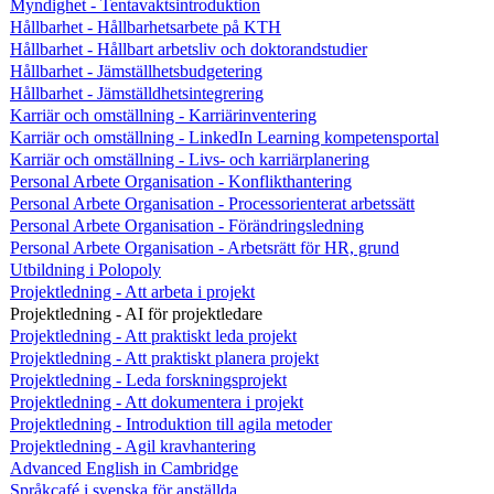
Myndighet - Tentavaktsintroduktion
Hållbarhet - Hållbarhetsarbete på KTH
Hållbarhet - Hållbart arbetsliv och doktorandstudier
Hållbarhet - Jämställhetsbudgetering
Hållbarhet - Jämställdhetsintegrering
Karriär och omställning - Karriärinventering
Karriär och omställning - LinkedIn Learning kompetensportal
Karriär och omställning - Livs- och karriärplanering
Personal Arbete Organisation - Konflikthantering
Personal Arbete Organisation - Processorienterat arbetssätt
Personal Arbete Organisation - Förändringsledning
Personal Arbete Organisation - Arbetsrätt för HR, grund
Utbildning i Polopoly
Projektledning - Att arbeta i projekt
Projektledning - AI för projektledare
Projektledning - Att praktiskt leda projekt
Projektledning - Att praktiskt planera projekt
Projektledning - Leda forskningsprojekt
Projektledning - Att dokumentera i projekt
Projektledning - Introduktion till agila metoder
Projektledning - Agil kravhantering
Advanced English in Cambridge
Språkcafé i svenska för anställda