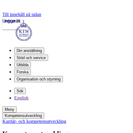
Till innehåll på sidan
Logga in
Intranät
Din anställning
Stöd och service
Utbilda
Forska
Organisation och styrning
Sök
English
Meny
Kompetensutveckling
Karriär- och kompetensutveckling