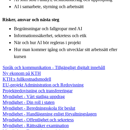
AI i samarbete, styrning och arbetssätt
Risker, ansvar och nästa steg
Begränsningar och fallgropar med AI
Informationssäkerhet, sekretess och etik
När och hur AI bör regleras i projekt
Hur man kommer igång och utvecklar sitt arbetssätt efter
kursen
Språk och kommunikation - Tillgängligt digitalt innehåll
Ny ekonom på KTH
KTH:s fullkostnadsmodell
EU-projekt Administration och Redovisning
Projektredovisning och transfereringar
Myndighet - Vårt statliga uppdrag
Myndighet - Din roll i staten
Myndighet - Beredningsskola för beslut
Myndighet - Handläggning enligt förvaltningslagen
Myndighet - Offentlighet och sekretess
Myndighet - Rättssäker examination