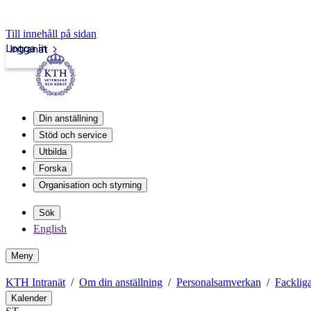
Till innehåll på sidan
Logga in
Intranät
Din anställning
Stöd och service
Utbilda
Forska
Organisation och styrning
Sök
English
Meny
KTH Intranät
Om din anställning
Personalsamverkan
Fackliga
Kalender