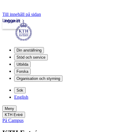
Till innehåll på sidan
Logga in
Intranät
Din anställning
Stöd och service
Utbilda
Forska
Organisation och styrning
Sök
English
Meny
KTH Entré
På Campus