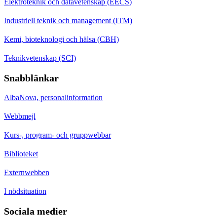
Elektroteknik och datavetenskap (EECS)
Industriell teknik och management (ITM)
Kemi, bioteknologi och hälsa (CBH)
Teknikvetenskap (SCI)
Snabblänkar
AlbaNova, personalinformation
Webbmejl
Kurs-, program- och gruppwebbar
Biblioteket
Externwebben
I nödsituation
Sociala medier