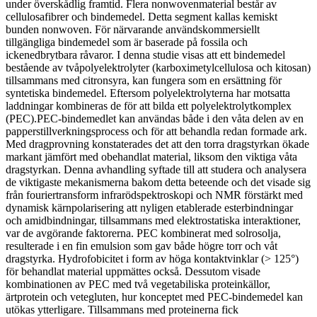
under överskådlig framtid. Flera nonwovenmaterial består av
cellulosafibrer och bindemedel. Detta segment kallas kemiskt
bunden nonwoven. För närvarande användskommersiellt
tillgängliga bindemedel som är baserade på fossila och
ickenedbrytbara råvaror. I denna studie visas att ett bindemedel
bestående av tvåpolyelektrolyter (karboximetylcellulosa och kitosan)
tillsammans med citronsyra, kan fungera som en ersättning för
syntetiska bindemedel. Eftersom polyelektrolyterna har motsatta
laddningar kombineras de för att bilda ett polyelektrolytkomplex
(PEC).PEC-bindemedlet kan användas både i den våta delen av en
papperstillverkningsprocess och för att behandla redan formade ark.
Med dragprovning konstaterades det att den torra dragstyrkan ökade
markant jämfört med obehandlat material, liksom den viktiga våta
dragstyrkan. Denna avhandling syftade till att studera och analysera
de viktigaste mekanismerna bakom detta beteende och det visade sig
från fouriertransform infrarödspektroskopi och NMR förstärkt med
dynamisk kärnpolarisering att nyligen etablerade esterbindningar
och amidbindningar, tillsammans med elektrostatiska interaktioner,
var de avgörande faktorerna. PEC kombinerat med solrosolja,
resulterade i en fin emulsion som gav både högre torr och våt
dragstyrka. Hydrofobicitet i form av höga kontaktvinklar (> 125°)
för behandlat material uppmättes också. Dessutom visade
kombinationen av PEC med två vegetabiliska proteinkällor,
ärtprotein och vetegluten, hur konceptet med PEC-bindemedel kan
utökas ytterligare. Tillsammans med proteinerna fick