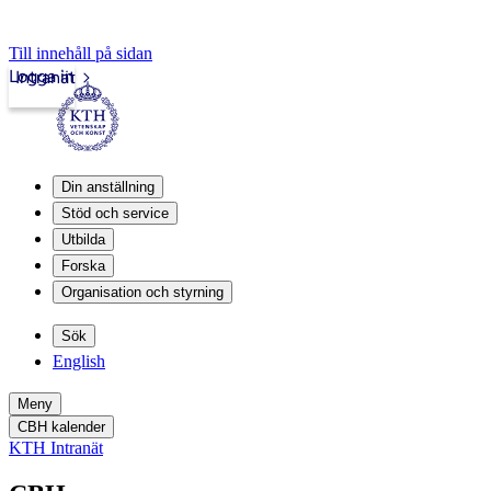
Till innehåll på sidan
Logga in
Intranät
Din anställning
Stöd och service
Utbilda
Forska
Organisation och styrning
Sök
English
Meny
CBH kalender
KTH Intranät