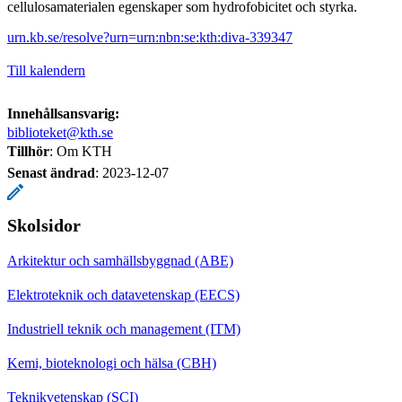
cellulosamaterialen egenskaper som hydrofobicitet och styrka.
urn.kb.se/resolve?urn=urn:nbn:se:kth:diva-339347
Till kalendern
Innehållsansvarig:
biblioteket@kth.se
Tillhör
: Om KTH
Senast ändrad
:
2023-12-07
Skolsidor
Arkitektur och samhällsbyggnad (ABE)
Elektroteknik och datavetenskap (EECS)
Industriell teknik och management (ITM)
Kemi, bioteknologi och hälsa (CBH)
Teknikvetenskap (SCI)