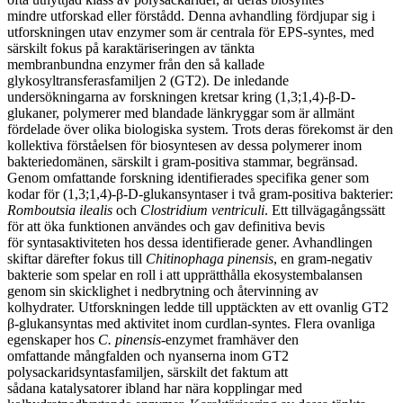
mindre utforskad eller förstådd. Denna avhandling fördjupar sig i
utforskningen utav enzymer som är centrala för EPS-syntes, med
särskilt fokus på karaktäriseringen av tänkta
membranbundna enzymer från den så kallade
glykosyltransferasfamiljen 2 (GT2). De inledande
undersökningarna av forskningen kretsar kring (1,3;1,4)-β-D-
glukaner, polymerer med blandade länkryggar som är allmänt
fördelade över olika biologiska system. Trots deras förekomst är den
kollektiva förståelsen för biosyntesen av dessa polymerer inom
bakteriedomänen, särskilt i gram-positiva stammar, begränsad.
Genom omfattande forskning identifierades specifika gener som
kodar för (1,3;1,4)-β-D-glukansyntaser i två gram-positiva bakterier:
Romboutsia ilealis
och
Clostridium ventriculi
. Ett tillvägagångssätt
för att öka funktionen användes och gav definitiva bevis
för syntasaktiviteten hos dessa identifierade gener. Avhandlingen
skiftar därefter fokus till
Chitinophaga pinensis
, en gram-negativ
bakterie som spelar en roll i att upprätthålla ekosystembalansen
genom sin skicklighet i nedbrytning och återvinning av
kolhydrater. Utforskningen ledde till upptäckten av ett ovanlig GT2
β-glukansyntas med aktivitet inom curdlan-syntes. Flera ovanliga
egenskaper hos
C. pinensis
-enzymet framhäver den
omfattande mångfalden och nyanserna inom GT2
polysackaridsyntasfamiljen, särskilt det faktum att
sådana katalysatorer ibland har nära kopplingar med