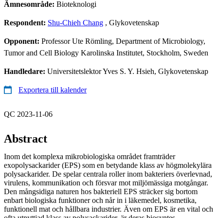
Ämnesområde:
Bioteknologi
Respondent:
Shu-Chieh Chang
, Glykovetenskap
Opponent:
Professor Ute Römling, Department of Microbiology,
Tumor and Cell Biology Karolinska Institutet, Stockholm, Sweden
Handledare:
Universitetslektor Yves S. Y. Hsieh, Glykovetenskap
Exportera till kalender
QC 2023-11-06
Abstract
Inom det komplexa mikrobiologiska området framträder
exopolysackarider (EPS) som en betydande klass av högmolekylära
polysackarider. De spelar centrala roller inom bakteriers överlevnad,
virulens, kommunikation och försvar mot miljömässiga motgångar.
Den mångsidiga naturen hos bakteriell EPS sträcker sig bortom
enbart biologiska funktioner och når in i läkemedel, kosmetika,
funktionell mat och hållbara industrier. Även om EPS är en vital och
ofta utnyttjad klass av polysackarider, är deras biosyntes