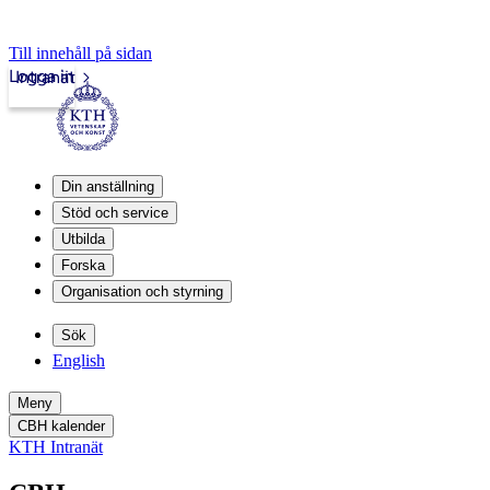
Till innehåll på sidan
Logga in
Intranät
Din anställning
Stöd och service
Utbilda
Forska
Organisation och styrning
Sök
English
Meny
CBH kalender
KTH Intranät