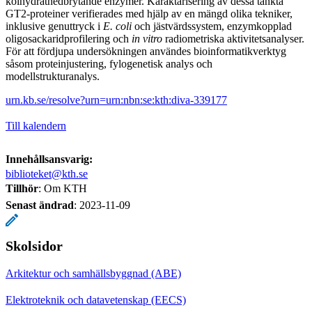
kolhydratnedbrytande enzymer. Karaktärisering av dessa tänkta
GT2-proteiner verifierades med hjälp av en mängd olika tekniker,
inklusive genuttryck i
E. coli
och jästvärdssystem, enzymkopplad
oligosackaridprofilering och
in vitro
radiometriska aktivitetsanalyser.
För att fördjupa undersökningen användes bioinformatikverktyg
såsom proteinjustering, fylogenetisk analys och
modellstrukturanalys.
urn.kb.se/resolve?urn=urn:nbn:se:kth:diva-339177
Till kalendern
Innehållsansvarig:
biblioteket@kth.se
Tillhör
: Om KTH
Senast ändrad
:
2023-11-09
Skolsidor
Arkitektur och samhällsbyggnad (ABE)
Elektroteknik och datavetenskap (EECS)