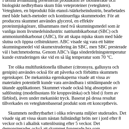
I denna avhandling presenteras produktion av biobaserade och
biologiskt nedbrytbara skum från veteproteiner (vetegluten).
Vetegluten, en biprodukt från etanol-/stärkelseindustrin, bearbetades
med både batch-metoder och kontinuerliga skummetoder. För att
producera skummet användes glycerol, en effektiv
proteinmjukgörare, tillsammans med två skumningsmedel som är
vanliga inom livsmedelsindustrin: natriumbikarbonat (SBC) och
ammoniumbikarbonat (ABC), för att skapa mjuka skum med både
slutna och öppna cellstrukturer. ABC visade sig vara ett bättre
skumningsmedel vid skumextrudering än SBC, men SBC presterade
väl i batchmetoderna. Genom ABC’s låga sönderdelningstemperatur
kunde extruderingen ske vid en så låg temperatur som 70 °C.
Tre olika multifunktionella tillsatser (citronsyra, gallusyra och
genipin) användes också för att påverka och förbättra skummets
egenskaper. De mekaniska egenskaperna visade att vissa av
materialen potentiellt kunde vara användbara i stötdämpande och
tätande applikationer. Skummet visade också hög absorption av
saltlösning (modellsustans för kroppsvätska) och blod (i form av
fårblod), även under mekaniskt tryck. Baserat på dessa resultat
tillverkades en veteglutenbaserad produkt som ett konceptbevis.
Skummets nedbrytbarhet i olika relevanta miljöer studerades. Det
visade sig att vissa skum nästan fullständigt bröts ner i jord efter 8
veckor och i alkalisk vattenlösning efter 5 veckor. Det
demonstrerades också att skummet fungerade bra som