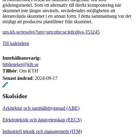
gödningsmedel. Som ett alternativ till direkt kompostering när
skummet inte längre används, utvärderades möjligheten att
återanvända skummet i en annan form. I detta sammanhang var det
möjligt att producera plastfilmer från skummet.
urn.kb.se/resolve?urn=urn:nbn:se:kth:diva-353245
Till kalendern
Innehållsansvarig:
biblioteket@kth.se
Tillhör
: Om KTH
Senast ändrad
:
2024-09-17
Skolsidor
Arkitektur och samhällsbyggnad (ABE)
Elektroteknik och datavetenskap (EECS)
Industriell teknik och management (ITM)