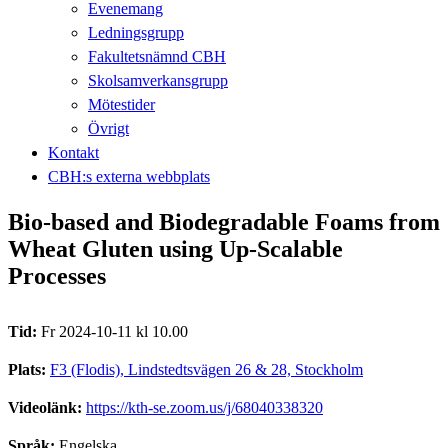
Evenemang
Ledningsgrupp
Fakultetsnämnd CBH
Skolsamverkansgrupp
Mötestider
Övrigt
Kontakt
CBH:s externa webbplats
Bio-based and Biodegradable Foams from
Wheat Gluten using Up-Scalable
Processes
Tid:
Fr 2024-10-11 kl 10.00
Plats:
F3 (Flodis), Lindstedtsvägen 26 & 28, Stockholm
Videolänk:
https://kth-se.zoom.us/j/68040338320
Språk:
Engelska