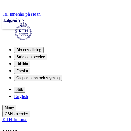
Till innehåll på sidan
Logga in
Intranät
Din anställning
Stöd och service
Utbilda
Forska
Organisation och styrning
Sök
English
Meny
CBH kalender
KTH Intranät