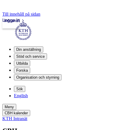
Till innehåll på sidan
Logga in
Intranät
Din anställning
Stöd och service
Utbilda
Forska
Organisation och styrning
Sök
English
Meny
CBH kalender
KTH Intranät