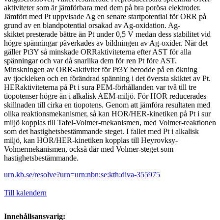
aktiviteter som är jämförbara med dem på bra porösa elektroder.
Jämfört med Pt uppvisade Ag en senare startpotential för ORR på
grund av en blandpotential orsakad av Ag-oxidation. Ag-
skiktet presterade bättre än Pt under 0,5 V medan dess stabilitet vid
högre spänningar påverkades av bildningen av Ag-oxider. När det
gäller Pt3Y så minskade ORRaktiviteterna efter AST för alla
spänningar och var då snarlika dem för ren Pt före AST.
Minskningen av ORR-aktivitet för Pt3Y berodde på en ökning
av tjockleken och en förändrad spänning i det översta skiktet av Pt.
HERaktiviteterna på Pt i sura PEM-förhållanden var två till tre
tiopotenser högre än i alkalisk AEM-miljö. För HOR reducerades
skillnaden till cirka en tiopotens. Genom att jämföra resultaten med
olika reaktionsmekanismer, så kan HOR/HER-kinetiken på Pt i sur
miljö kopplas till Tafel-Volmer-mekanismen, med Volmer-reaktionen
som det hastighetsbestämmande steget. I fallet med Pt i alkalisk
miljö, kan HOR/HER-kinetiken kopplas till Heyrovksy-
Volmermekanismen, också där med Volmer-steget som
hastighetsbestämmande.
urn.kb.se/resolve?urn=urn:nbn:se:kth:diva-355975
Till kalendern
Innehållsansvarig: