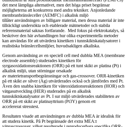
det mest lämpliga alternativet, men det höga priset begränsar
möjligheterna att konkurrera med andra tekniker. Anjonledande
membranbränsleceller (AEMFC) i alkalisk miljö
tillåter användningen av billigare material, men dessa material är inte
tillräckligt undersökta och etablerade mätmetoder och stabila
referensmaterial saknas fortfarande. Med fokus på elektrokatalys, så
beskriver den här avhandlingen hur olika experimentella metoder
kan användas för att utvärdera kinetiken i tunnskiktskatalysatorer i
realistiska bränslecellsmiljöer, huvudsakligen alkaliska.
Genom användning av en speciell cell med dubbla MEA (membrane
electrode assembly) studerades kinetiken för
syrgasoxidationsreaktionen (ORR) på ett tunt skikt av platina (Pt) i
alkalisk miljö, utan störningar orsakade
av materietransportbegränsningar och gas-crossover. ORR-kinetiken
på ett skikt av silver (Ag) utvärderades också och jämfördes med Pt.
Även den snabba kinetiken för väteoxidationsreaktionen (HOR) och
vätgasutveckling (HER) studerades på en alkalisk
tunnskiktskatalysator av Pt. I sur miljö utvärderades stabiliteten av
ORR på ett skikt av platinayttrium (Pt3Y) genom ett
accelererat stresstest.
Resultaten visade att användningen av dubbla MEA är idealisk för
att studera kinetik. På Pt begränsade det extra MEA:t
vätgascrossover, vilket resulterade i reproducerbara specifika ORR-