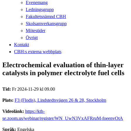
Evenemang
Ledningsgrupp
Fakultetsnämnd CBH
Skolsamverkansgrupp
Mötestider
Övrigt
Kontakt
CBH:s externa webbplats
Electrochemical evaluation of thin-layer
catalysts in polymer electrolyte fuel cells
Tid:
Fr 2024-11-29 kl 09.00
Plats:
F3 (Flodis), Lindstedtsvägen 26 & 28, Stockholm
Videolänk:
https://kth-
se.zoom.us/webinar/register/WN_UwN3VxAFRruM-foeenvOtA
Språk:
Engelska