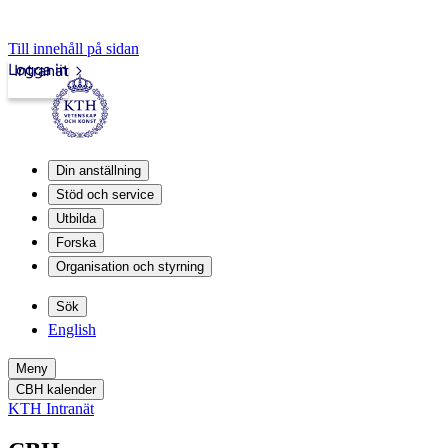
Till innehåll på sidan
Logga in
Intranät
Din anställning
Stöd och service
Utbilda
Forska
Organisation och styrning
Sök
English
Meny
CBH kalender
KTH Intranät