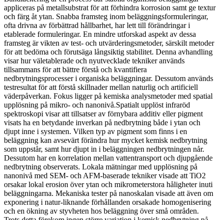
appliceras på metallsubstrat för att förhindra korrosion samt ge textur
och färg åt ytan. Snabba framsteg inom beläggningsformuleringar,
ofta drivna av förbättrad hållbarhet, har lett till förändringar i
etablerade formuleringar. En mindre utforskad aspekt av dessa
framsteg är vikten av test- och utvärderingsmetoder, särskilt metoder
för att bedöma och förutsäga långsiktig stabilitet. Denna avhandling
visar hur väletablerade och nyutvecklade tekniker används
tillsammans för att bättre förstå och kvantifiera
nedbrytningsprocesser i organiska beläggningar. Dessutom används
testresultat för att förstå skillnader mellan naturlig och artificiell
väderpåverkan. Fokus ligger på kemiska analysmetoder med spatial
upplösning på mikro- och nanonivå.Spatialt upplöst infraröd
spektroskopi visar att tillsatser av förnybara additiv eller pigment
visats ha en betydande inverkan på nedbrytning både i ytan och
djupt inne i systemen. Vilken typ av pigment som finns i en
beläggning kan avsevärt förändra hur mycket kemisk nedbrytning
som uppstår, samt hur djupt in i beläggningen nedbrytningen når.
Dessutom har en korrelation mellan vattentransport och djupgående
nedbrytning observerats. Lokala mätningar med upplösning på
nanonivå med SEM- och AFM-baserade tekniker visade att TiO2
orsakar lokal erosion över ytan och mikrometerstora håligheter inuti
beläggningarna. Mekaniska tester på nanoskalan visade att även om
exponering i natur-liknande förhållanden orsakade homogenisering
och en ökning av styvheten hos beläggning över små områden.
Trots detta förekom ingen större variation i kemisk nedbrytning på