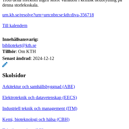
denna storleksskala.
urn.kb.se/resolve?urn=urn:nbn:se:kth:diva-356718
Till kalendern
Innehållsansvarig:
biblioteket@kth.se
Tillhör
: Om KTH
Senast ändrad
:
2024-12-12
Skolsidor
Arkitektur och samhällsbyggnad (ABE)
Elektroteknik och datavetenskap (EECS)
Industriell teknik och management (ITM)
Kemi, bioteknologi och hälsa (CBH)