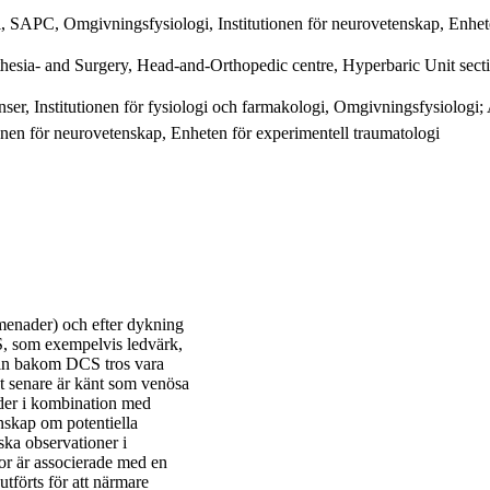
, SAPC, Omgivningsfysiologi, Institutionen för neurovetenskap, Enhete
hesia- and Surgery, Head-and-Orthopedic centre, Hyperbaric Unit sect
, Institutionen för fysiologi och farmakologi, Omgivningsfysiologi; Ass
onen för neurovetenskap, Enheten för experimentell traumatologi
menader) och efter dykning
 som exempelvis ledvärk,
ogin bakom DCS tros vara
et senare är känt som venösa
der i kombination med
nskap om potentiella
ka observationer i
or är associerade med en
tförts för att närmare