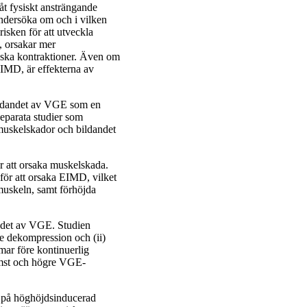
åt fysiskt ansträngande
t undersöka om och i vilken
isken för att utveckla
, orsakar mer
iska kontraktioner. Även om
EIMD, är effekterna av
bildandet av VGE som en
eparata studier som
 muskelskador och bildandet
r att orsaka muskelskada.
 för att orsaka EIMD, vilket
muskeln, samt förhöjda
andet av VGE. Studien
re dekompression och (ii)
mmar före kontinuerlig
komst och högre VGE-
 på höghöjdsinducerad