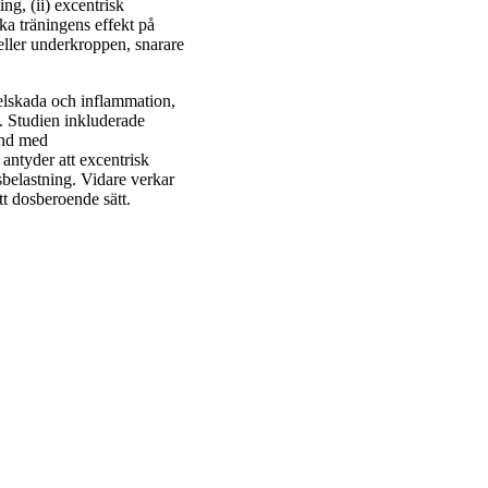
ng, (ii) excentrisk
ska träningens effekt på
eller underkroppen, snarare
elskada och inflammation,
. Studien inkluderade
and med
antyder att excentrisk
elastning. Vidare verkar
t dosberoende sätt.