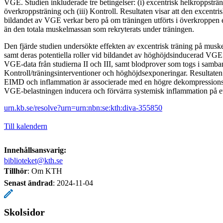
VGE. Studien inkluderade tre betingelser: (i) excentrisk helkroppsträni
överkroppsträning och (iii) Kontroll. Resultaten visar att den excentri
bildandet av VGE verkar bero på om träningen utförts i överkroppen 
än den totala muskelmassan som rekryterats under träningen.
Den fjärde studien undersökte effekten av excentrisk träning på musk
samt deras potentiella roller vid bildandet av höghöjdsinducerad VGE
VGE-data från studierna II och III, samt blodprover som togs i samb
Kontroll/träningsinterventioner och höghöjdsexponeringar. Resultaten 
EIMD och inflammation är associerade med en högre dekompressionsb
VGE-belastningen inducera och förvärra systemisk inflammation på et
urn.kb.se/resolve?urn=urn:nbn:se:kth:diva-355850
Till kalendern
Innehållsansvarig:
biblioteket@kth.se
Tillhör
: Om KTH
Senast ändrad
:
2024-11-04
Skolsidor