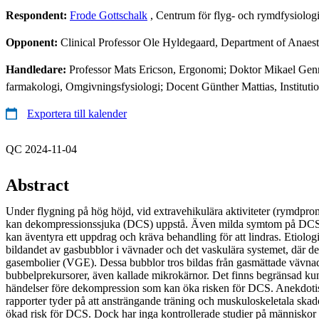
Respondent:
Frode Gottschalk
, Centrum för flyg- och rymdfysiologi
Opponent:
Clinical Professor Ole Hyldegaard, Department of Anaest
Handledare:
Professor Mats Ericson, Ergonomi; Doktor Mikael Gennser
farmakologi, Omgivningsfysiologi; Docent Günther Mattias, Instituti
Exportera till kalender
QC 2024-11-04
Abstract
Under flygning på hög höjd, vid extravehikulära aktiviteter (rymdpro
kan dekompressionssjuka (DCS) uppstå. Även milda symtom på DCS,
kan äventyra ett uppdrag och kräva behandling för att lindras. Etiol
bildandet av gasbubblor i vävnader och det vaskulära systemet, där d
gasembolier (VGE). Dessa bubblor tros bildas från gasmättade vävna
bubbelprekursorer, även kallade mikrokärnor. Det finns begränsad ku
händelser före dekompression som kan öka risken för DCS. Anekdotis
rapporter tyder på att ansträngande träning och muskuloskeletala skad
ökad risk för DCS. Dock har inga kontrollerade studier på människor u