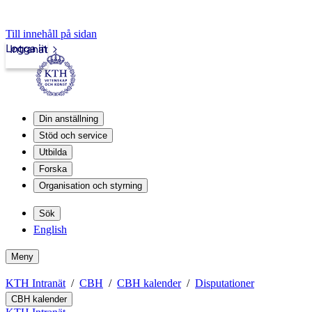
Till innehåll på sidan
Logga in
Intranät
Din anställning
Stöd och service
Utbilda
Forska
Organisation och styrning
Sök
English
Meny
KTH Intranät
CBH
CBH kalender
Disputationer
CBH kalender