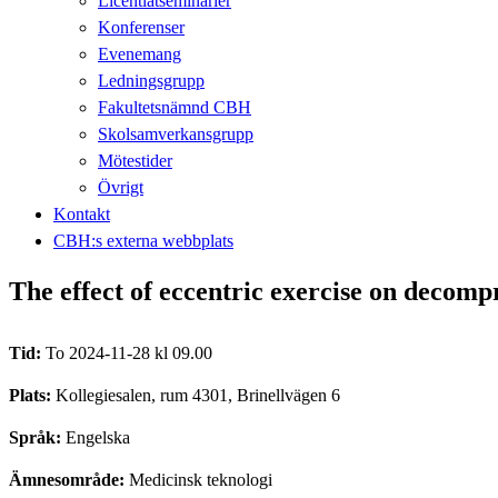
Licentiatseminarier
Konferenser
Evenemang
Ledningsgrupp
Fakultetsnämnd CBH
Skolsamverkansgrupp
Mötestider
Övrigt
Kontakt
CBH:s externa webbplats
The effect of eccentric exercise on decompr
Tid:
To 2024-11-28 kl 09.00
Plats:
Kollegiesalen, rum 4301, Brinellvägen 6
Språk:
Engelska
Ämnesområde:
Medicinsk teknologi