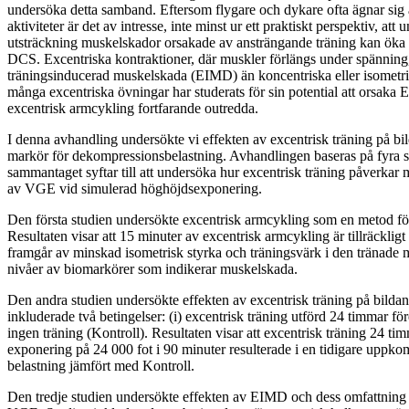
undersöka detta samband. Eftersom flygare och dykare ofta ägnar sig 
aktiviteter är det av intresse, inte minst ur ett praktiskt perspektiv, at
utsträckning muskelskador orsakade av ansträngande träning kan öka r
DCS. Excentriska kontraktioner, där muskler förlängs under spänning
träningsinducerad muskelskada (EIMD) än koncentriska eller isometr
många excentriska övningar har studerats för sin potential att orsaka 
excentrisk armcykling fortfarande outredda.
I denna avhandling undersökte vi effekten av excentrisk träning på 
markör för dekompressionsbelastning. Avhandlingen baseras på fyra s
sammantaget syftar till att undersöka hur excentrisk träning påverkar
av VGE vid simulerad höghöjdsexponering.
Den första studien undersökte excentrisk armcykling som en metod fö
Resultaten visar att 15 minuter av excentrisk armcykling är tillräckligt
framgår av minskad isometrisk styrka och träningsvärk i den tränade 
nivåer av biomarkörer som indikerar muskelskada.
Den andra studien undersökte effekten av excentrisk träning på bild
inkluderade två betingelser: (i) excentrisk träning utförd 24 timmar fö
ingen träning (Kontroll). Resultaten visar att excentrisk träning 24 ti
exponering på 24 000 fot i 90 minuter resulterade i en tidigare upp
belastning jämfört med Kontroll.
Den tredje studien undersökte effekten av EIMD och dess omfattning