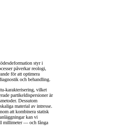
lödesdeformation styr i
esser påverkar reologi,
rande för att optimera
 diagnostik och behandling.
u-karakterisering, vilket
ade partikeldispersioner är
ngsmetoder. Dessutom
aliga material av intresse.
enom att kombinera statisk
anläggningar kan vi
ll millimeter — och fånga