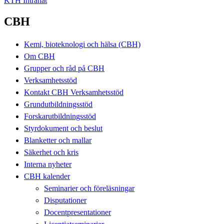
KTH Intranät
CBH
Kemi, bioteknologi och hälsa (CBH)
Om CBH
Grupper och råd på CBH
Verksamhetsstöd
Kontakt CBH Verksamhetsstöd
Grundutbildningsstöd
Forskarutbildningsstöd
Styrdokument och beslut
Blanketter och mallar
Säkerhet och kris
Interna nyheter
CBH kalender
Seminarier och föreläsningar
Disputationer
Docentpresentationer