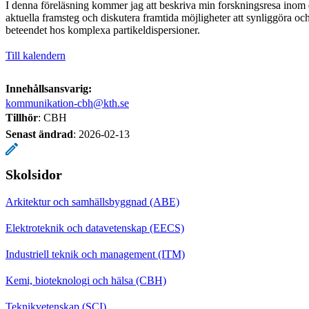
I denna föreläsning kommer jag att beskriva min forskningsresa inom 
aktuella framsteg och diskutera framtida möjligheter att synliggöra oc
beteendet hos komplexa partikeldispersioner.
Till kalendern
Innehållsansvarig:
kommunikation-cbh@kth.se
Tillhör
: CBH
Senast ändrad
:
2026-02-13
Skolsidor
Arkitektur och samhällsbyggnad (ABE)
Elektroteknik och datavetenskap (EECS)
Industriell teknik och management (ITM)
Kemi, bioteknologi och hälsa (CBH)
Teknikvetenskap (SCI)