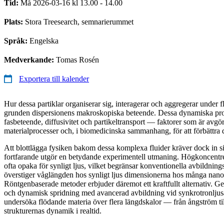
Tid:
Må 2026-03-16 kl 13.00 - 14.00
Plats:
Stora Treesearch, semnarierummet
Språk:
Engelska
Medverkande:
Tomas Rosén
Exportera till kalender
Hur dessa partiklar organiserar sig, interagerar och aggregerar under f
grunden dispersionens makroskopiska beteende. Dessa dynamiska proc
fasbeteende, diffusivitet och partikeltransport — faktorer som är avgö
materialprocesser och, i biomedicinska sammanhang, för att förbättra
Att blottlägga fysiken bakom dessa komplexa fluider kräver dock in sit
fortfarande utgör en betydande experimentell utmaning. Högkoncentrer
ofta opaka för synligt ljus, vilket begränsar konventionella avbildni
överstiger våglängden hos synligt ljus dimensionerna hos många nanosk
Röntgenbaserade metoder erbjuder däremot ett kraftfullt alternativ. G
och dynamisk spridning med avancerad avbildning vid synkrotronljus
undersöka flödande materia över flera längdskalor — från ångström ti
strukturernas dynamik i realtid.