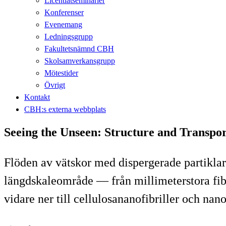
Licentiatseminarier
Konferenser
Evenemang
Ledningsgrupp
Fakultetsnämnd CBH
Skolsamverkansgrupp
Mötestider
Övrigt
Kontakt
CBH:s externa webbplats
Seeing the Unseen: Structure and Transpor
Flöden av vätskor med dispergerade partiklar 
längdskaleområde — från millimeterstora fib
vidare ner till cellulosa­nanofibriller och na