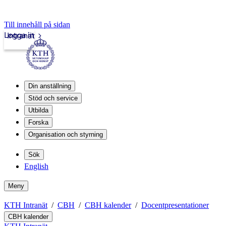
Till innehåll på sidan
Logga in
Intranät
Din anställning
Stöd och service
Utbilda
Forska
Organisation och styrning
Sök
English
Meny
KTH Intranät
CBH
CBH kalender
Docentpresentationer
CBH kalender