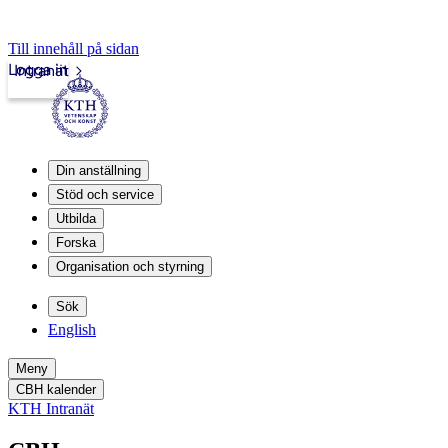
Till innehåll på sidan
Logga in
Intranät
Din anställning
Stöd och service
Utbilda
Forska
Organisation och styrning
Sök
English
Meny
CBH kalender
KTH Intranät