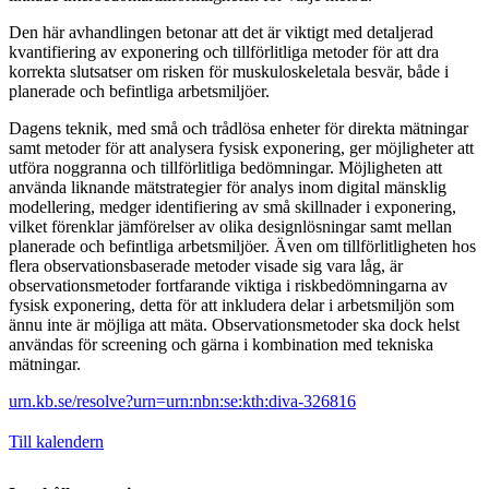
Den här avhandlingen betonar att det är viktigt med detaljerad
kvantifiering av exponering och tillförlitliga metoder för att dra
korrekta slutsatser om risken för muskuloskeletala besvär, både i
planerade och befintliga arbetsmiljöer.
Dagens teknik, med små och trådlösa enheter för direkta mätningar
samt metoder för att analysera fysisk exponering, ger möjligheter att
utföra noggranna och tillförlitliga bedömningar. Möjligheten att
använda liknande mätstrategier för analys inom digital mänsklig
modellering, medger identifiering av små skillnader i exponering,
vilket förenklar jämförelser av olika designlösningar samt mellan
planerade och befintliga arbetsmiljöer. Även om tillförlitligheten hos
flera observationsbaserade metoder visade sig vara låg, är
observationsmetoder fortfarande viktiga i riskbedömningarna av
fysisk exponering, detta för att inkludera delar i arbetsmiljön som
ännu inte är möjliga att mäta. Observationsmetoder ska dock helst
användas för screening och gärna i kombination med tekniska
mätningar.
urn.kb.se/resolve?urn=urn:nbn:se:kth:diva-326816
Till kalendern