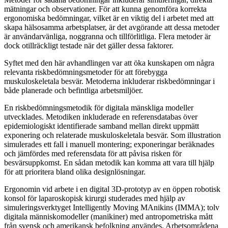
mätningar och observationer. För att kunna genomföra korrekta
ergonomiska bedömningar, vilket är en viktig del i arbetet med att
skapa hälsosamma arbetsplatser, är det avgörande att dessa metoder
är användarvänliga, noggranna och tillförlitliga. Flera metoder är
dock otillräckligt testade när det gäller dessa faktorer.
Syftet med den här avhandlingen var att öka kunskapen om några
relevanta riskbedömningsmetoder för att förebygga
muskuloskeletala besvär. Metoderna inkluderar riskbedömningar i
både planerade och befintliga arbetsmiljöer.
En riskbedömningsmetodik för digitala mänskliga modeller
utvecklades. Metodiken inkluderade en referensdatabas över
epidemiologiskt identifierade samband mellan direkt uppmätt
exponering och relaterade muskuloskeletala besvär. Som illustration
simulerades ett fall i manuell montering; exponeringar beräknades
och jämfördes med referensdata för att påvisa risken för
besvärsuppkomst. En sådan metodik kan komma att vara till hjälp
för att prioritera bland olika designlösningar.
Ergonomin vid arbete i en digital 3D-prototyp av en öppen robotisk
konsol för laparoskopisk kirurgi studerades med hjälp av
simuleringsverktyget Intelligently Moving MAnikins (IMMA); tolv
digitala människomodeller (manikiner) med antropometriska mått
från svensk och amerikansk befolkning användes. Arbetsområdena