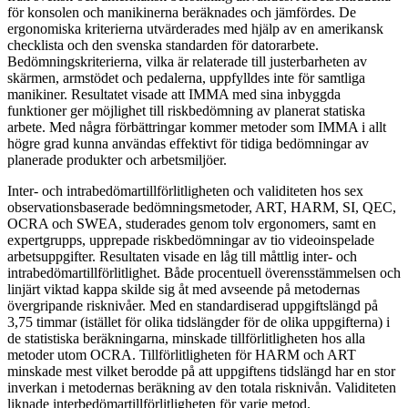
för konsolen och manikinerna beräknades och jämfördes. De
ergonomiska kriterierna utvärderades med hjälp av en amerikansk
checklista och den svenska standarden för datorarbete.
Bedömningskriterierna, vilka är relaterade till justerbarheten av
skärmen, armstödet och pedalerna, uppfylldes inte för samtliga
manikiner. Resultatet visade att IMMA med sina inbyggda
funktioner ger möjlighet till riskbedömning av planerat statiska
arbete. Med några förbättringar kommer metoder som IMMA i allt
högre grad kunna användas effektivt för tidiga bedömningar av
planerade produkter och arbetsmiljöer.
Inter- och intrabedömartillförlitligheten och validiteten hos sex
observationsbaserade bedömningsmetoder, ART, HARM, SI, QEC,
OCRA och SWEA, studerades genom tolv ergonomers, samt en
expertgrupps, upprepade riskbedömningar av tio videoinspelade
arbetsuppgifter. Resultaten visade en låg till måttlig inter- och
intrabedömartillförlitlighet. Både procentuell överensstämmelsen och
linjärt viktad kappa skilde sig åt med avseende på metodernas
övergripande risknivåer. Med en standardiserad uppgiftslängd på
3,75 timmar (istället för olika tidslängder för de olika uppgifterna) i
de statistiska beräkningarna, minskade tillförlitligheten hos alla
metoder utom OCRA. Tillförlitligheten för HARM och ART
minskade mest vilket berodde på att uppgiftens tidslängd har en stor
inverkan i metodernas beräkning av den totala risknivån. Validiteten
liknade interbedömartillförlitligheten för varje metod.