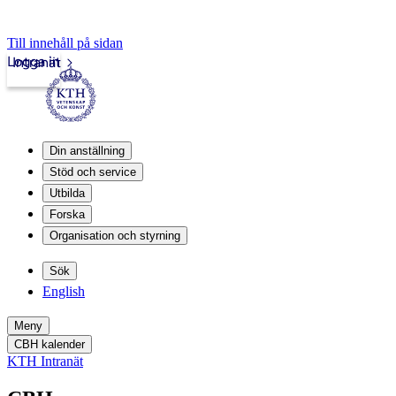
Till innehåll på sidan
Logga in
Intranät
Din anställning
Stöd och service
Utbilda
Forska
Organisation och styrning
Sök
English
Meny
CBH kalender
KTH Intranät