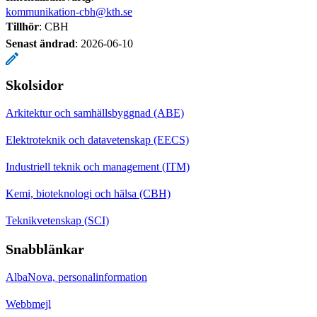
kommunikation-cbh@kth.se
Tillhör
: CBH
Senast ändrad
:
2026-06-10
Skolsidor
Arkitektur och samhällsbyggnad (ABE)
Elektroteknik och datavetenskap (EECS)
Industriell teknik och management (ITM)
Kemi, bioteknologi och hälsa (CBH)
Teknikvetenskap (SCI)
Snabblänkar
AlbaNova, personalinformation
Webbmejl