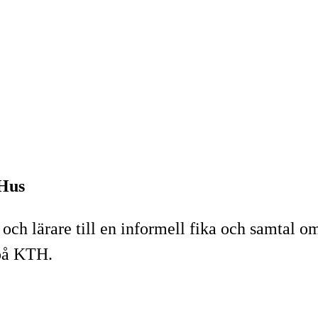
 Hus
h lärare till en informell fika och samtal om
 på KTH.