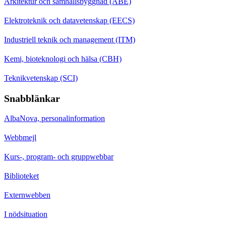
Arkitektur och samhällsbyggnad (ABE)
Elektroteknik och datavetenskap (EECS)
Industriell teknik och management (ITM)
Kemi, bioteknologi och hälsa (CBH)
Teknikvetenskap (SCI)
Snabblänkar
AlbaNova, personalinformation
Webbmejl
Kurs-, program- och gruppwebbar
Biblioteket
Externwebben
I nödsituation