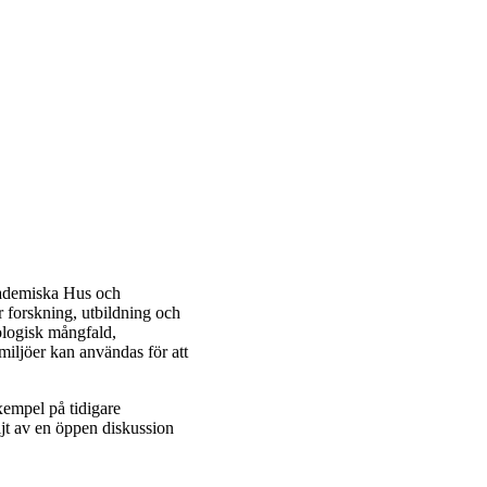
kademiska Hus och
 forskning, utbildning och
ologisk mångfald,
miljöer kan användas för att
xempel på tidigare
ljt av en öppen diskussion