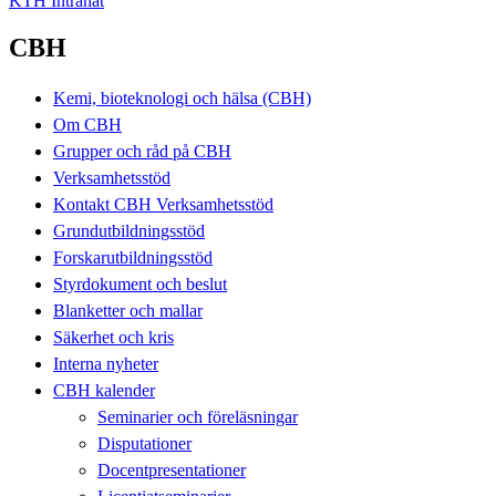
KTH Intranät
CBH
Kemi, bioteknologi och hälsa (CBH)
Om CBH
Grupper och råd på CBH
Verksamhetsstöd
Kontakt CBH Verksamhetsstöd
Grundutbildningsstöd
Forskarutbildningsstöd
Styrdokument och beslut
Blanketter och mallar
Säkerhet och kris
Interna nyheter
CBH kalender
Seminarier och föreläsningar
Disputationer
Docentpresentationer