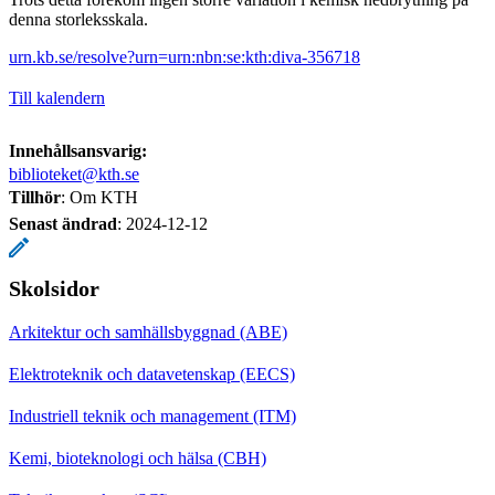
denna storleksskala.
urn.kb.se/resolve?urn=urn:nbn:se:kth:diva-356718
Till kalendern
Innehållsansvarig:
biblioteket@kth.se
Tillhör
: Om KTH
Senast ändrad
:
2024-12-12
Skolsidor
Arkitektur och samhällsbyggnad (ABE)
Elektroteknik och datavetenskap (EECS)
Industriell teknik och management (ITM)
Kemi, bioteknologi och hälsa (CBH)