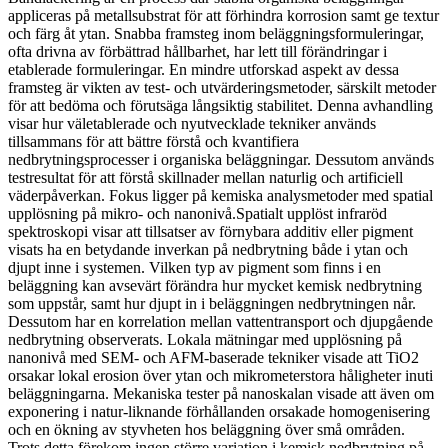
appliceras på metallsubstrat för att förhindra korrosion samt ge textur
och färg åt ytan. Snabba framsteg inom beläggningsformuleringar,
ofta drivna av förbättrad hållbarhet, har lett till förändringar i
etablerade formuleringar. En mindre utforskad aspekt av dessa
framsteg är vikten av test- och utvärderingsmetoder, särskilt metoder
för att bedöma och förutsäga långsiktig stabilitet. Denna avhandling
visar hur väletablerade och nyutvecklade tekniker används
tillsammans för att bättre förstå och kvantifiera
nedbrytningsprocesser i organiska beläggningar. Dessutom används
testresultat för att förstå skillnader mellan naturlig och artificiell
väderpåverkan. Fokus ligger på kemiska analysmetoder med spatial
upplösning på mikro- och nanonivå.Spatialt upplöst infraröd
spektroskopi visar att tillsatser av förnybara additiv eller pigment
visats ha en betydande inverkan på nedbrytning både i ytan och
djupt inne i systemen. Vilken typ av pigment som finns i en
beläggning kan avsevärt förändra hur mycket kemisk nedbrytning
som uppstår, samt hur djupt in i beläggningen nedbrytningen når.
Dessutom har en korrelation mellan vattentransport och djupgående
nedbrytning observerats. Lokala mätningar med upplösning på
nanonivå med SEM- och AFM-baserade tekniker visade att TiO2
orsakar lokal erosion över ytan och mikrometerstora håligheter inuti
beläggningarna. Mekaniska tester på nanoskalan visade att även om
exponering i natur-liknande förhållanden orsakade homogenisering
och en ökning av styvheten hos beläggning över små områden.
Trots detta förekom ingen större variation i kemisk nedbrytning på