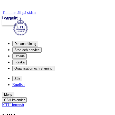
Till innehåll på sidan
Logga in
Intranät
Din anställning
Stöd och service
Utbilda
Forska
Organisation och styrning
Sök
English
Meny
CBH kalender
KTH Intranät