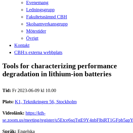
Evenemang
Ledningsgrupp
Fakultetsnämnd CBH
Skolsamverkansgrupp
Mötestider
Övrigt
Kontakt
CBH:s externa webbplats
Tools for characterizing performance
degradation in lithium-ion batteries
Tid:
Fr 2023-06-09 kl 10.00
Plats:
K1, Teknikringen 56, Stockholm
Videolänk:
https://kth-
se.zoom.us/meeting/register/u5Etce6sqTstE9Y4nbFlbiRT1GFpb5ap
Språk:
Engelska