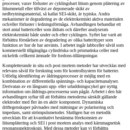
processer, varav förluster av cyklingsbart litium genom plätering av
litiummetall eller tillväxt av deponerade skikt av
nedbrytningsmaterial, så kallat SEI-skikt, är typiska. Andra
mekanismer är degradering av de elektrokemiskt aktiva materialen
och/eller förluster i ledningsförmåga. Avhandlingen behandlar ett
stort antal battericeller som åldrats och därefter analyserats
elektrokemiskt både under och efter cyklingen. Syftet har varit att
förbättra förståelsen av degradering av olika batterityper som
funktion av hur de har använts. I arbetet ingår labbceller såväl som
kommersiellt tillgängliga cylindriska och prismatiska celler med
nickelrik cellkemi ämnade för fordons-tillämpningar.
Kompletterande in situ och post mortem metoder har utvecklas med
relevans såväl för forskning som för kontrollsystem för batterier.
Utförlig identifiering av åldringsprocesser är möjlig med en
kombination av differentiella spännings- och kapacitetsanalyser.
Derivatan av en långsam upp- eller urladdningscykel ger nyttig
information om åldrings-processerna som pågår. Arbetet i den här
avhandlingen syftar till att förbättra metoderna särskilt gällande
elektroder med fler än en aktiv komponent. Dynamiska
driftegenskaper påvisades med mätningar av polarisering och
impedans, samt strömpulsmetoder. Slutligen har en metodik
utvecklats för att kvantitativt bestämma förekomsten av
litiumplätering och SEI i post mortem analys med kärnmagnetisk
resonansspektroskopi. Med dessa metoder kan vi förbättra