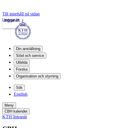
Till innehåll på sidan
Logga in
Intranät
Din anställning
Stöd och service
Utbilda
Forska
Organisation och styrning
Sök
English
Meny
CBH kalender
KTH Intranät