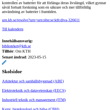
kontrollen av batterier för att förlänga deras livslängd, vilket gynnar
såväl fortsatt forskning som en säkrare och mer tillförlitlig
användning av batterier i framtiden.
urn.kb.se/resolve?urn=urn:nbn:se:kth:diva-326611
Till kalendern
Innehållsansvarig:
biblioteket@kth.se
Tillhör
: Om KTH
Senast ändrad
:
2023-05-15
Skolsidor
Arkitektur och samhällsbyggnad (ABE)
Elektroteknik och datavetenskap (EECS)
Industriell teknik och management (ITM)
Kemi, bioteknologi och hälsa (CBH)