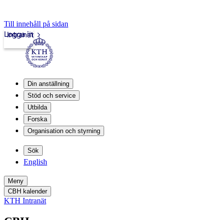
Till innehåll på sidan
Logga in
Intranät
Din anställning
Stöd och service
Utbilda
Forska
Organisation och styrning
Sök
English
Meny
CBH kalender
KTH Intranät