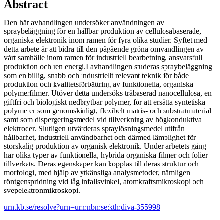
Abstract
Den här avhandlingen undersöker användningen av
spraybeläggning för en hållbar produktion av cellulosabaserade,
organiska elektronik inom ramen för fyra olika studier. Syftet med
detta arbete är att bidra till den pågående gröna omvandlingen av
vårt samhälle inom ramen för industriell bearbetning, ansvarsfull
produktion och ren energi.I avhandlingen studeras spraybeläggning
som en billig, snabb och industriellt relevant teknik för både
produktion och kvalitetsförbättring av funktionella, organiska
polymerfilmer. Utöver detta undersöks träbaserad nanocellulosa, en
giftfri och biologiskt nedbrytbar polymer, för att ersätta syntetiska
polymerer som genomskinligt, flexibelt matris- och substratmaterial
samt som dispergeringsmedel vid tillverkning av högkonduktiva
elektroder. Slutligen utvärderas spraylösningsmedel utifrån
hållbarhet, industriell användbarhet och därmed lämplighet för
storskalig produktion av organisk elektronik. Under arbetets gång
har olika typer av funktionella, hybrida organiska filmer och folier
tillverkats. Deras egenskaper kan kopplas till deras struktur och
morfologi, med hjälp av ytkänsliga analysmetoder, nämligen
röntgenspridning vid låg infallsvinkel, atomkraftsmikroskopi och
svepelektronmikroskopi.
urn.kb.se/resolve?urn=urn:nbn:se:kth:diva-355998