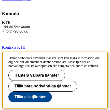
Kontakt
KTH
100 44 Stockholm
+46 8 790 60 00
Kontakta KTH
Jobba på KTH
Denna webbplats använder tjänster som kan lagra information om
dig och hur du använder denna webbplats. Vissa tjänster är
Press och media
nödvändiga för att webbplatsen ska fungera och andra är valbara.
Faktura och betalning KTH
Hantera valbara tjänster
Om KTH:s webbplatser
Tillåt bara nödvändiga tjänster
Tillgänglighetsredogörelse
Tillåt alla tjänster
Till sidans topp