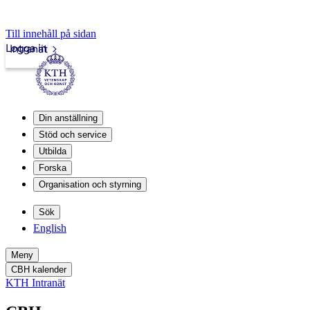
Till innehåll på sidan
Logga in
Intranät
Din anställning
Stöd och service
Utbilda
Forska
Organisation och styrning
Sök
English
Meny
CBH kalender
KTH Intranät