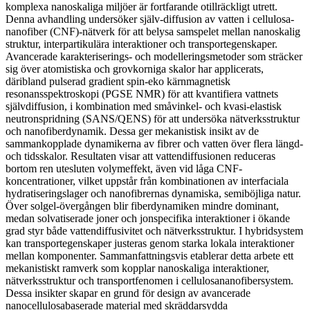
komplexa nanoskaliga miljöer är fortfarande otillräckligt utrett.
Denna avhandling undersöker själv-diffusion av vatten i cellulosa-
nanofiber (CNF)-nätverk för att belysa samspelet mellan nanoskalig
struktur, interpartikulära interaktioner och transportegenskaper.
Avancerade karakteriserings- och modelleringsmetoder som sträcker
sig över atomistiska och grovkorniga skalor har applicerats,
däribland pulserad gradient spin-eko kärnmagnetisk
resonansspektroskopi (PGSE NMR) för att kvantifiera vattnets
självdiffusion, i kombination med småvinkel- och kvasi-elastisk
neutronspridning (SANS/QENS) för att undersöka nätverksstruktur
och nanofiberdynamik. Dessa ger mekanistisk insikt av de
sammankopplade dynamikerna av fibrer och vatten över flera längd-
och tidsskalor. Resultaten visar att vattendiffusionen reduceras
bortom ren utesluten volymeffekt, även vid låga CNF-
koncentrationer, vilket uppstår från kombinationen av interfaciala
hydratiseringslager och nanofibrernas dynamiska, semiböjliga natur.
Över solgel-övergången blir fiberdynamiken mindre dominant,
medan solvatiserade joner och jonspecifika interaktioner i ökande
grad styr både vattendiffusivitet och nätverksstruktur. I hybridsystem
kan transportegenskaper justeras genom starka lokala interaktioner
mellan komponenter. Sammanfattningsvis etablerar detta arbete ett
mekanistiskt ramverk som kopplar nanoskaliga interaktioner,
nätverksstruktur och transportfenomen i cellulosananofibersystem.
Dessa insikter skapar en grund för design av avancerade
nanocellulosabaserade material med skräddarsydda