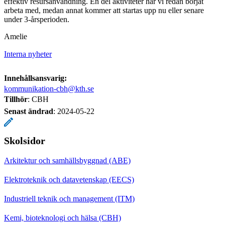
effektiv resursanvändning. En del aktiviteter har vi redan börjat
arbeta med, medan annat kommer att startas upp nu eller senare
under 3-årsperioden.
Amelie
Interna nyheter
Innehållsansvarig:
kommunikation-cbh@kth.se
Tillhör
: CBH
Senast ändrad
:
2024-05-22
Skolsidor
Arkitektur och samhällsbyggnad (ABE)
Elektroteknik och datavetenskap (EECS)
Industriell teknik och management (ITM)
Kemi, bioteknologi och hälsa (CBH)