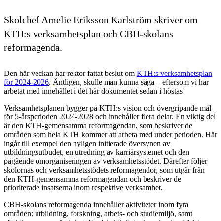
Skolchef Amelie Eriksson Karlström skriver om
KTH:s verksamhetsplan och CBH-skolans
reformagenda.
Den här veckan har rektor fattat beslut om
KTH:s verksamhetsplan
för 2024-2026
. Äntligen, skulle man kunna säga – eftersom vi har
arbetat med innehållet i det här dokumentet sedan i höstas!
Verksamhetsplanen bygger på KTH:s vision och övergripande mål
för 5-årsperioden 2024-2028 och innehåller flera delar. En viktig del
är den KTH-gemensamma reformagendan, som beskriver de
områden som hela KTH kommer att arbeta med under perioden. Här
ingår till exempel den nyligen initierade översynen av
utbildningsutbudet, en utredning av karriärsystemet och den
pågående omorganiseringen av verksamhetsstödet. Därefter följer
skolornas och verksamhetsstödets reformagendor, som utgår från
den KTH-gemensamma reformagendan och beskriver de
prioriterade insatserna inom respektive verksamhet.
CBH-skolans reformagenda innehåller aktiviteter inom fyra
områden: utbildning, forskning, arbets- och studiemiljö, samt