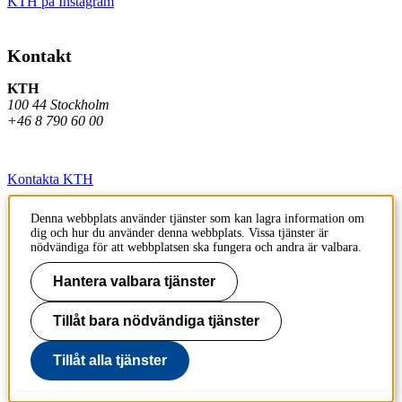
KTH på Instagram
Kontakt
KTH
100 44 Stockholm
+46 8 790 60 00
Kontakta KTH
Jobba på KTH
Denna webbplats använder tjänster som kan lagra information om
dig och hur du använder denna webbplats. Vissa tjänster är
Press och media
nödvändiga för att webbplatsen ska fungera och andra är valbara.
Faktura och betalning KTH
Hantera valbara tjänster
Om KTH:s webbplatser
Tillåt bara nödvändiga tjänster
Tillgänglighetsredogörelse
Tillåt alla tjänster
Till sidans topp