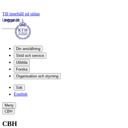
Till innehåll på sidan
Logga in
Intranät
Din anställning
Stöd och service
Utbilda
Forska
Organisation och styrning
Sök
English
Meny
CBH
CBH