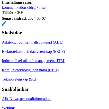
Innehållsansvarig:
kommunikation-cbh@kth.se
Tillhör
: CBH
Senast ändrad
:
2024-05-07
Skolsidor
Arkitektur och samhällsbyggnad (ABE)
Elektroteknik och datavetenskap (EECS)
Industriell teknik och management (ITM)
Kemi, bioteknologi och hälsa (CBH)
Teknikvetenskap (SCI)
Snabblänkar
AlbaNova, personalinformation
Webbmejl