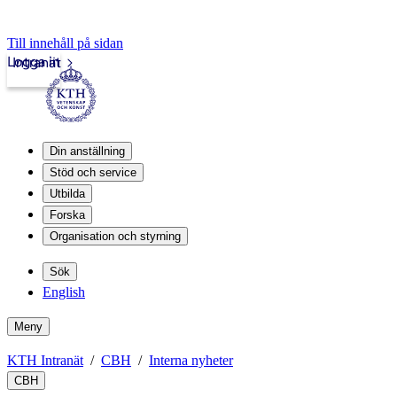
Till innehåll på sidan
Logga in
Intranät
Din anställning
Stöd och service
Utbilda
Forska
Organisation och styrning
Sök
English
Meny
KTH Intranät
CBH
Interna nyheter
CBH