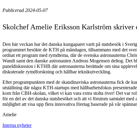
Publicerad 2024-05-07
Skolchef Amelie Eriksson Karlström skrive
Den här veckan har det danska kungaparet varit på statsbesök i Sveri
programmet besökte de KTH på måndagen, tillsammans med det sve
ordnat ett program med rymdtema, där de svenska astronauterna Chri
Wandt samt den danske astronauten Andreas Mogensen deltog. Det ble
paneldiskussion i KTHB där astronauterna berättade om sina uppleve
diskuterade rymdforskning och hållbar teknikutveckling.
Efter programpunkten med de skandinaviska astronauterna fick de ku
utställning där några KTH-startups med hållbarhetsfokus presenterade
kom från CBH-skolan, vilket vi kan vara extra stolta över! Det var rol
för en del av det danska statsbesöket och att vi förutom samtalet med 
möjlighet att visa upp flera innovativa företag baserade på vår spänna
Amelie
Interna nyheter