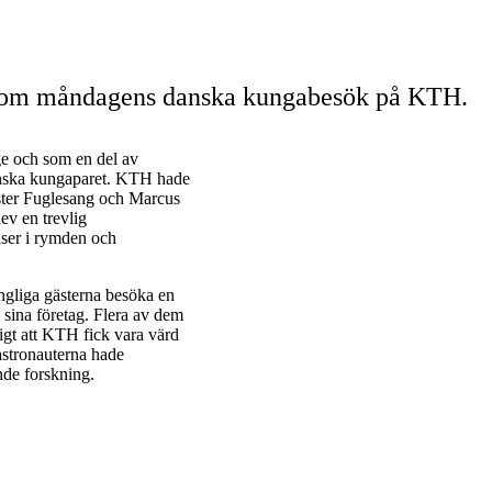
r om måndagens danska kungabesök på KTH.
ge och som en del av
nska kungaparet. KTH hade
ster Fuglesang och Marcus
v en trevlig
lser i rymden och
ngliga gästerna besöka en
 sina företag. Flera av dem
igt att KTH fick vara värd
astronauterna hade
nde forskning.