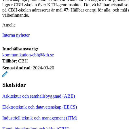
ligger CBH-skolan över KTH-genomsnittet. De två hållbarhetsmål som 
på CBH-skolan adresserar är mål #7: Hållbar energi för alla, och mål
välbefinnande.
Amelie
Interna nyheter
Innehållsansvarig:
kommunikation-cbh@kth.se
Tillhör
: CBH
Senast ändrad
:
2024-03-20
Skolsidor
Arkitektur och samhällsbyggnad (ABE)
Elektroteknik och datavetenskap (EECS)
Industriell teknik och management (ITM)
Kemi, bioteknologi och hälsa (CBH)