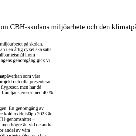
om CBH-skolans miljöarbete och den klimatpå
iljöarbetet på skolan.
i en årlig cykel ska sätta
hållbarhetsmål inom
ningens genomgång gick vi
imatpåverkan som våra
rojekt och ofta presenterar
 flygresor, men har då
n från tjänsteresor med 40 %
 igen. En genomgång av
re koldioxidutsläpp 2023 än
KTH-genomsnittet –
, men högre än vid de andra
tor andel av våra
 hållbarhetsmålen och här