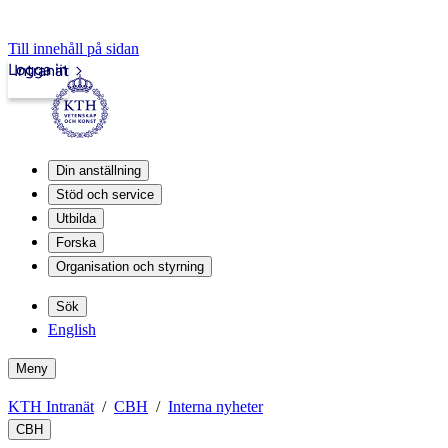
Till innehåll på sidan
Logga in
Intranät
Din anställning
Stöd och service
Utbilda
Forska
Organisation och styrning
Sök
English
Meny
KTH Intranät
CBH
Interna nyheter
CBH