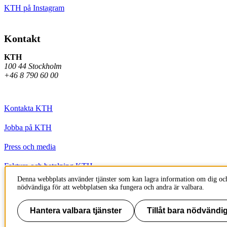
KTH på Instagram
Kontakt
KTH
100 44 Stockholm
+46 8 790 60 00
Kontakta KTH
Jobba på KTH
Press och media
Faktura och betalning KTH
Denna webbplats använder tjänster som kan lagra information om dig och
Om KTH:s webbplatser
nödvändiga för att webbplatsen ska fungera och andra är valbara.
Tillgänglighetsredogörelse
Hantera valbara tjänster
Tillåt bara nödvändig