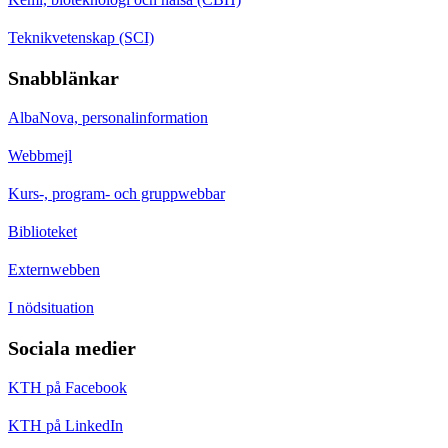
Teknikvetenskap (SCI)
Snabblänkar
AlbaNova, personalinformation
Webbmejl
Kurs-, program- och gruppwebbar
Biblioteket
Externwebben
I nödsituation
Sociala medier
KTH på Facebook
KTH på LinkedIn