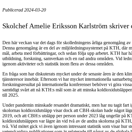
Publicerad 2024-03-20
Skolchef Amelie Eriksson Karlström skriver 
Den här veckan var det dags för skolledningens årliga genomgång av m
Denna genomgång är en del av miljöledningssystemet på KTH, där man 
mål, arbeta med förbättringar, och sedan följa upp arbetet. KTH har 
utbildning, forskning, samverkan och en rad andra områden. Vid led
igenom aktiviteter och statistik inom flera av dessa områden.
En fråga som har diskuterats mycket under de senaste åren är den kl
tjänsteresor innebär. Eftersom vi har mycket internationella samarbetsp
forskningsresultat på internationella konferenser behöver vi göra vissa
samtidigt svårt att nå KTH:s mål som är att minska koldioxidutsläppe
till 2025.
Under pandemin minskade resandet dramatiskt, men har nu tagit fart
skolornas koldioxidutsläpp visar dock att CBH-skolan hade något läg
2019, och att CBH:s utsläpp per person under 2023 låg ungefär på 
koldioxidutsläppen var lägre än vid två av de andra skolorna på KTH
två. Vid mötet gick vi även igenom intressant statistik som visar hur s
vetenskapliga publikationer som är relaterade till något av de globala