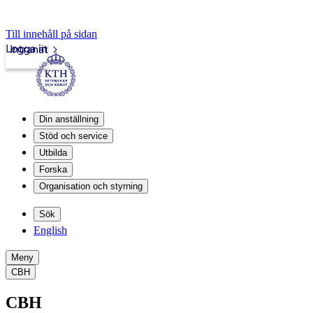
Till innehåll på sidan
Logga in
Intranät
Din anställning
Stöd och service
Utbilda
Forska
Organisation och styrning
Sök
English
Meny
CBH
CBH