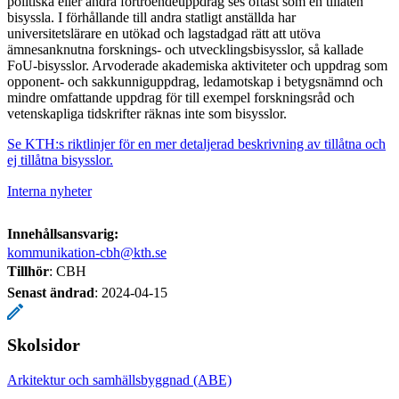
politiska eller andra förtroendeuppdrag ses oftast som en tillåten
bisyssla. I förhållande till andra statligt anställda har
universitetslärare en utökad och lagstadgad rätt att utöva
ämnesanknutna forsknings- och utvecklingsbisysslor, så kallade
FoU-bisysslor. Arvoderade akademiska aktiviteter och uppdrag som
opponent- och sakkunniguppdrag, ledamotskap i betygsnämnd och
mindre omfattande uppdrag för till exempel forskningsråd och
vetenskapliga tidskrifter räknas inte som bisysslor.
Se KTH:s riktlinjer för en mer detaljerad beskrivning av tillåtna och
ej tillåtna bisysslor.
Interna nyheter
Innehållsansvarig:
kommunikation-cbh@kth.se
Tillhör
: CBH
Senast ändrad
:
2024-04-15
Skolsidor
Arkitektur och samhällsbyggnad (ABE)