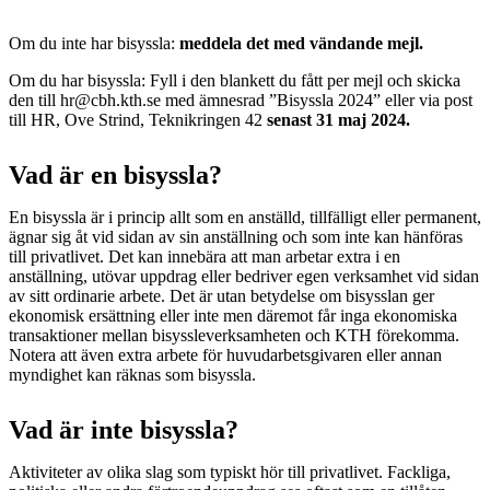
Om du inte har bisyssla:
meddela det med vändande mejl.
Om du har bisyssla: Fyll i den blankett du fått per mejl och skicka
den till hr@cbh.kth.se med ämnesrad ”Bisyssla 2024” eller via post
till HR, Ove Strind, Teknikringen 42
senast 31 maj 2024.
Vad är en bisyssla?
En bisyssla är i princip allt som en anställd, tillfälligt eller permanent,
ägnar sig åt vid sidan av sin anställning och som inte kan hänföras
till privatlivet. Det kan innebära att man arbetar extra i en
anställning, utövar uppdrag eller bedriver egen verksamhet vid sidan
av sitt ordinarie arbete. Det är utan betydelse om bisysslan ger
ekonomisk ersättning eller inte men däremot får inga ekonomiska
transaktioner mellan bisyssleverksamheten och KTH förekomma.
Notera att även extra arbete för huvudarbetsgivaren eller annan
myndighet kan räknas som bisyssla.
Vad är inte bisyssla?
Aktiviteter av olika slag som typiskt hör till privatlivet. Fackliga,