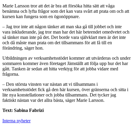
Marie Larsson tror att det är bra att försöka hitta sätt att våga
benämna och lyfta frågor som det kan vara svårt att prata om och att
kursen kan fungera som en ögonöppnare.
– Jag tror inte att någon tänker att man ska gå till jobbet och inte
vara inkluderande, jag tror man har det här beteendet omedvetet och
så tänker man inte på det. Det borde vara självklart men är det inte
och då måste man prata om det tillsammans för att få till en
förändring, säger hon.
Utbildningen av verksamhetsstödet kommer att utvärderas och under
sommaren kommer även företaget Jämställt att följa upp hur det har
gått. Tanken är sedan att hitta verktyg för att jobba vidare med
frågorna.
– Den största vinsten var nästan att vi tillsammans i
verksamhetsstödet fick gå den här kursen, över gränserna och sitta i
lite nya konstellationer och jobba tillsammans. Det tycker jag
faktiskt nästan var det allra bästa, säger Marie Larsson.
Text: Sabina Fabrizi
Interna nyheter