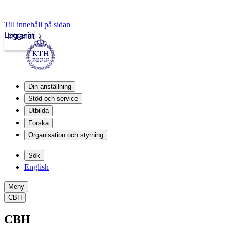
Till innehåll på sidan
Logga in
Intranät
Din anställning
Stöd och service
Utbilda
Forska
Organisation och styrning
Sök
English
Meny
CBH
CBH