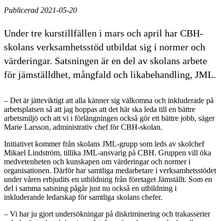
Publicerad 2021-05-20
Under tre kurstillfällen i mars och april har CBH-
skolans verksamhetsstöd utbildat sig i normer och
värderingar. Satsningen är en del av skolans arbete
för jämställdhet, mångfald och likabehandling, JML.
– Det är jätteviktigt att alla känner sig välkomna och inkluderade på
arbetsplatsen så att jag hoppas att det här ska leda till en bättre
arbetsmiljö och att vi i förlängningen också gör ett bättre jobb, säger
Marie Larsson, administrativ chef för CBH-skolan.
Initiativet kommer från skolans JML-grupp som leds av skolchef
Mikael Lindström, tillika JML-ansvarig på CBH. Gruppen vill öka
medvetenheten och kunskapen om värderingar och normer i
organisationen. Därför har samtliga medarbetare i verksamhetsstödet
under våren erbjudits en utbildning från företaget Jämställt. Som en
del i samma satsning pågår just nu också en utbildning i
inkluderande ledarskap för samtliga skolans chefer.
– Vi har ju gjort undersökningar på diskriminering och trakasserier