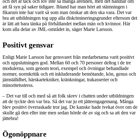
och det är tack och lov inte så många ärenden, men det handlar om
att få syn på saker tidigare. Ibland har man hört att stämningen i
fikarum inte har varit så som man önskar att den ska vara. Det var
bra att utbildningen tog upp alla diskrimineringsgrunder eftersom det
är lätt att bara tänka på förhållandet mellan män och kvinnor. Här
kom alla delar av JML-området in, säger Marie Larsson.
Positivt gensvar
Enligt Marie Larsson har gensvaret från medarbetarna varit positivt
och uppslutningen god. Mellan 60 och 70 personer deltog i de tre
modulerna, som genom teori, exempel och övningar behandlade
normer, normkritik och ett inkluderande bemötande, kön, genus och
jämställdhet, härskartekniker, kränkningar, trakasserier och
minoritetsstress.
– Det var till och med så att folk skrev i chatten under utbildningen
att de tyckte den var bra. Så det var ju ett jätteengagemang. Många
blev positivt överraskade tror jag. De kanske hade tvekat över om de
skulle gå den eller inte men sedan hörde de av sig och sa att den var
jättebra!
Ögonöppnare