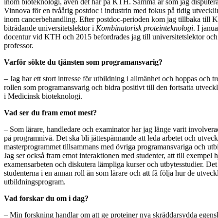
inom bioteknologi, även det här på KTH. Samma år som jag disputerad
Vinnova för en tvåårig postdoc i industrin med fokus på tidig utveckl
inom cancerbehandling. Efter postdoc-perioden kom jag tillbaka till
biträdande universitetslektor i
Kombinatorisk proteinteknologi
. I janu
docentur vid KTH och 2015 befordrades jag till universitetslektor och 
professor.
Varför sökte du tjänsten som programansvarig?
– Jag har ett stort intresse för utbildning i allmänhet och hoppas och tr
rollen som programansvarig och bidra positivt till den fortsatta utve
i Medicinsk bioteknologi.
Vad ser du fram emot mest?
– Som lärare, handledare och examinator har jag länge varit involvera
på programnivå. Det ska bli jättespännande att leda arbetet och utvec
masterprogrammet tillsammans med övriga programansvariga och utbi
Jag ser också fram emot interaktionen med studenter, att till exempel hjäl
examensarbeten och diskutera lämpliga kurser och utbytesstudier. Det sk
studenterna i en annan roll än som lärare och att få följa hur de utveckl
utbildningsprogram.
Vad forskar du om i dag?
– Min forskning handlar om att ge proteiner nya skräddarsydda egenskap