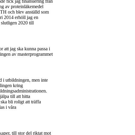
e fick jag finansiering från
ing av proteinläkemedel
 KTH och blev anställd som
ari 2014 erhöll jag en
slutligen 2020 till
or att jag ska kunna passa i
cklingen av masterprogrammet
d i utbildningen, men inte
klingen kring
ldningsadministrationen.
pa till att hitta
a bli roligt att träffa
as i våra
er, till stor del riktat mot