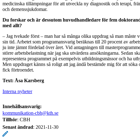
medicinska tillämpningar för att utveckla ny diagnostik och terapi, fr
och demenssjukdomar.
Du forskar och är dessutom huvudhandledare för fem doktorand
med allt?
– Jag tvekade först – man har så många olika uppdrag så man måste v
sin tid. Arbetet som programansvarig beräknas till 20 procent av arbet
ju inte jämnt fördelad över året. Vid antagningen till masterprogrammet
större arbetsbelastning när jag ska utvärdera ansökningarna. Sedan sk
representera programmet på exempelvis utbildningsmässor och ha utby
Men uppdraget känns så roligt att jag ändå bestämde mig för att söka o
fick förtroendet.
Text: Åsa Karsberg
Interna nyheter
Innehållsansvarig:
kommunikation-cbh@kth.se
Tillhör
: CBH
Senast ändrad
:
2021-11-30