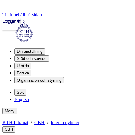
Till innehåll på sidan
Logga in
Intranät
Din anställning
Stöd och service
Utbilda
Forska
Organisation och styrning
Sök
English
Meny
KTH Intranät
CBH
Interna nyheter
CBH