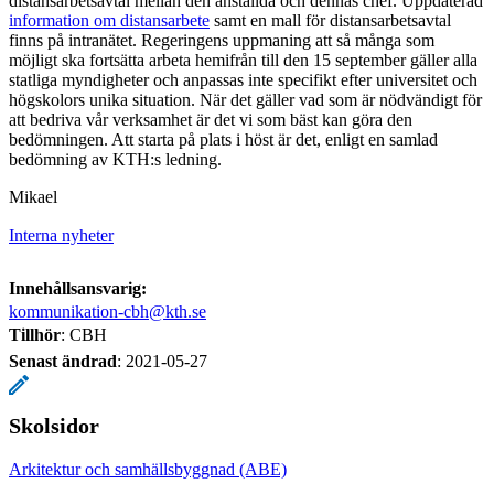
distansarbetsavtal mellan den anställda och dennas chef. Uppdaterad
information om distansarbete
samt en mall för distansarbetsavtal
finns på intranätet. Regeringens uppmaning att så många som
möjligt ska fortsätta arbeta hemifrån till den 15 september gäller alla
statliga myndigheter och anpassas inte specifikt efter universitet och
högskolors unika situation. När det gäller vad som är nödvändigt för
att bedriva vår verksamhet är det vi som bäst kan göra den
bedömningen. Att starta på plats i höst är det, enligt en samlad
bedömning av KTH:s ledning.
Mikael
Interna nyheter
Innehållsansvarig:
kommunikation-cbh@kth.se
Tillhör
: CBH
Senast ändrad
:
2021-05-27
Skolsidor
Arkitektur och samhällsbyggnad (ABE)