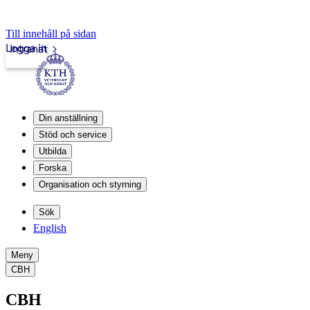
Till innehåll på sidan
Logga in
Intranät
Din anställning
Stöd och service
Utbilda
Forska
Organisation och styrning
Sök
English
Meny
CBH
CBH