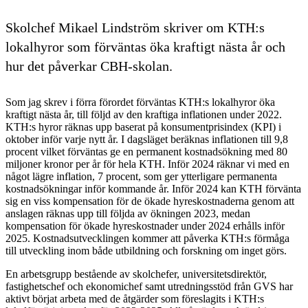
Skolchef Mikael Lindström skriver om KTH:s
lokalhyror som förväntas öka kraftigt nästa år och
hur det påverkar CBH-skolan.
Som jag skrev i förra förordet förväntas KTH:s lokalhyror öka
kraftigt nästa år, till följd av den kraftiga inflationen under 2022.
KTH:s hyror räknas upp baserat på konsumentprisindex (KPI) i
oktober inför varje nytt år. I dagsläget beräknas inflationen till 9,8
procent vilket förväntas ge en permanent kostnadsökning med 80
miljoner kronor per år för hela KTH. Inför 2024 räknar vi med en
något lägre inflation, 7 procent, som ger ytterligare permanenta
kostnadsökningar inför kommande år. Inför 2024 kan KTH förvänta
sig en viss kompensation för de ökade hyreskostnaderna genom att
anslagen räknas upp till följda av ökningen 2023, medan
kompensation för ökade hyreskostnader under 2024 erhålls inför
2025. Kostnadsutvecklingen kommer att påverka KTH:s förmåga
till utveckling inom både utbildning och forskning om inget görs.
En arbetsgrupp bestående av skolchefer, universitetsdirektör,
fastighetschef och ekonomichef samt utredningsstöd från GVS har
aktivt börjat arbeta med de åtgärder som föreslagits i KTH:s