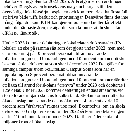
lokalförsörjningsplan för 2022-2025. Alla åtgärder och ändringar
behöver föregås av en konsekvensanalys och knytas till den
översiktliga lokalförsörjningsplanen och kommer i de allra flesta fall
att kräva både tuffa beslut och prioriteringar. Dessvärre finns det inte
många åtgärder som KTH kan genomföra som därefter får effekt
under de närmaste åren, de åtgärder som kommer att beslutas får
effekt på längre sikt.
Under 2023 kommer debitering av lokalrelaterade kostnader (IP-
lokaler) att ske på samma sätt som det gjorts under 2022, men med
en uppräkning på 10 procent beräknat utifrån nuvarande
inflationsprognoser. Uppräkningen med 10 procent kommer att ske
baserat på den debitering som sker i december 2022.Det gäller för
samtliga campus utom SciLifeLab Campus Solna som har en
uppräkning på 8 procent beräknat utifrån nuvarande
inflationsprognoser. Uppräkningen med 10 procent kommer därefter
att ligga till grund för skolans ”årshyra” under 2023 och debiteras i
12:e delar. Under 2023 kommer debiteringen endast att ändras vid
större förändringar i skolans lokalbestånd. Skolan kommer att erhålla
ökade anslag motsvarande del av ökningen, 4 procent av de 10
procent som ”årshyran” räknas upp med. Exempelvis, om en skola
debiteras 100 miljoner kronor under 2022 så kommer debiteringen
att bli 110 miljoner kronor under 2023. Därtill erhåller skolan 4
miljoner kronor i ökat anslag.