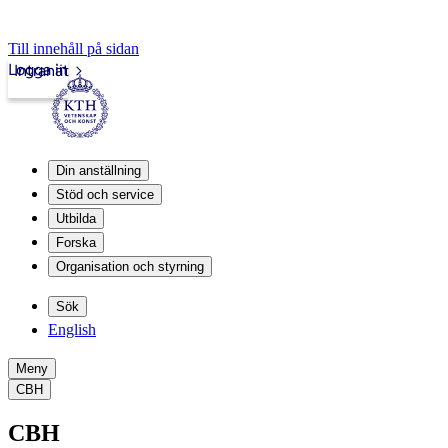
Till innehåll på sidan
Logga in
Intranät
Din anställning
Stöd och service
Utbilda
Forska
Organisation och styrning
Sök
English
Meny
CBH
CBH