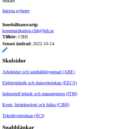
Mikael
Interna nyheter
Innehållsansvarig:
kommunikation-cbh@kth.se
Tillhör
: CBH
Senast ändrad
:
2022-10-14
Skolsidor
Arkitektur och samhällsbyggnad (ABE)
Elektroteknik och datavetenskap (EECS)
Industriell teknik och management (ITM)
Kemi, bioteknologi och hälsa (CBH)
Teknikvetenskap (SCI)
Snabblänkar