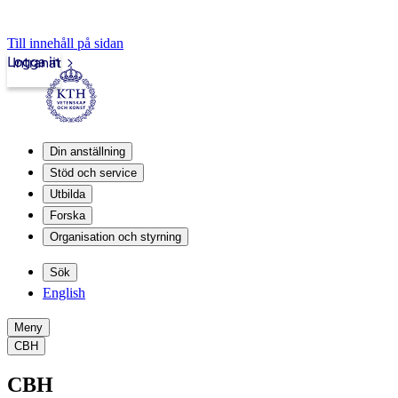
Till innehåll på sidan
Logga in
Intranät
Din anställning
Stöd och service
Utbilda
Forska
Organisation och styrning
Sök
English
Meny
CBH
CBH