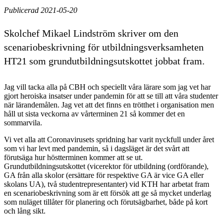
Publicerad 2021-05-20
Skolchef Mikael Lindström skriver om den
scenariobeskrivning för utbildningsverksamheten
HT21 som grundutbildningsutskottet jobbat fram.
Jag vill tacka alla på CBH och speciellt våra lärare som jag vet har
gjort heroiska insatser under pandemin för att se till att våra studenter
när lärandemålen. Jag vet att det finns en trötthet i organisation men
håll ut sista veckorna av vårterminen 21 så kommer det en
sommarvila.
Vi vet alla att Coronavirusets spridning har varit nyckfull under året
som vi har levt med pandemin, så i dagsläget är det svårt att
förutsäga hur höstterminen kommer att se ut.
Grundutbildningsutskottet (vicerektor för utbildning (ordförande),
GA från alla skolor (ersättare för respektive GA är vice GA eller
skolans UA), två studentrepresentanter) vid KTH har arbetat fram
en scenariobeskrivning som är ett försök att ge så mycket underlag
som nuläget tillåter för planering och förutsägbarhet, både på kort
och lång sikt.