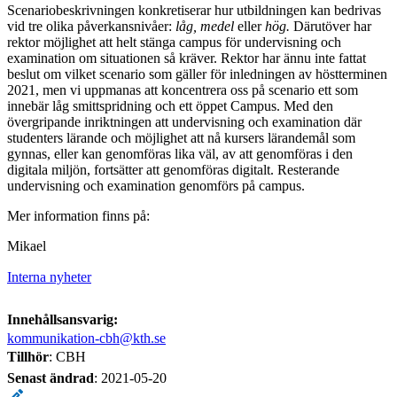
Scenariobeskrivningen konkretiserar hur utbildningen kan bedrivas
vid tre olika påverkansnivåer:
låg, medel
eller
hög.
Därutöver har
rektor möjlighet att helt stänga campus för undervisning och
examination om situationen så kräver. Rektor har ännu inte fattat
beslut om vilket scenario som gäller för inledningen av höstterminen
2021, men vi uppmanas att koncentrera oss på scenario ett som
innebär låg smittspridning och ett öppet Campus. Med den
övergripande inriktningen att undervisning och examination där
studenters lärande och möjlighet att nå kursers lärandemål som
gynnas, eller kan genomföras lika väl, av att genomföras i den
digitala miljön, fortsätter att genomföras digitalt. Resterande
undervisning och examination genomförs på campus.
Mer information finns på:
Mikael
Interna nyheter
Innehållsansvarig:
kommunikation-cbh@kth.se
Tillhör
: CBH
Senast ändrad
:
2021-05-20