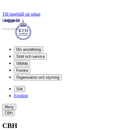
Till innehåll på sidan
Logga in
Intranät
Din anställning
Stöd och service
Utbilda
Forska
Organisation och styrning
Sök
English
Meny
CBH
CBH