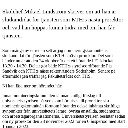
Skolchef Mikael Lindström skriver om att han är
slutkandidat för tjänsten som KTH:s nästa prorektor
och vad han hoppas kunna bidra med om han får
tjänsten.
Som många av er redan sett är jag nomineringskommitténs
slutkandidat för tjänsten som KTH:s nästa prorektor. Det som
händer nu är att den 24 oktober är det ett hörande i F1 klockan
13.30 - 14.30. Deltar gör både KTH:s styrelseordförande Pia
Sandvik och KTH:s näste rektor Anders Söderholm. Senare på
eftermiddagen träffar jag Fakultetsrådet och THS.
Ni kan läsa mer om hörandet här:
Innan nomineringskommittén lämnar slutligt förslag till
universitetsstyrelsen på vem som bör utses till prorektor ska
nomineringskommittén förutom hörandet också inhämta skriftliga
synpunkter från universitetets lärare, övriga anställda, studenterna
och arbetstagarorganisationerna. Universitetsstyrelsen beslutar sedan
om ny prorektor den 23 november 2022 för en 6-årsperiod med start
1 januari 2023.