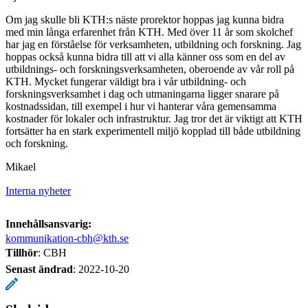
Om jag skulle bli KTH:s näste prorektor hoppas jag kunna bidra
med min långa erfarenhet från KTH. Med över 11 år som skolchef
har jag en förståelse för verksamheten, utbildning och forskning. Jag
hoppas också kunna bidra till att vi alla känner oss som en del av
utbildnings- och forskningsverksamheten, oberoende av vår roll på
KTH. Mycket fungerar väldigt bra i vår utbildning- och
forskningsverksamhet i dag och utmaningarna ligger snarare på
kostnadssidan, till exempel i hur vi hanterar våra gemensamma
kostnader för lokaler och infrastruktur. Jag tror det är viktigt att KTH
fortsätter ha en stark experimentell miljö kopplad till både utbildning
och forskning.
Mikael
Interna nyheter
Innehållsansvarig:
kommunikation-cbh@kth.se
Tillhör
: CBH
Senast ändrad
:
2022-10-20