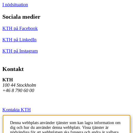
I nödsituation
Sociala medier
KTH på Facebook
KTH på LinkedIn
KTH på Instagram
Kontakt
KTH
100 44 Stockholm
+46 8 790 60 00
Kontakta KTH
Jobba på KTH
Denna webbplats använder tjänster som kan lagra information om
dig och hur du använder denna webbplats. Vissa tjänster är
Press och media
nödvändiga för att webbplatsen ska fungera och andra är valbara.