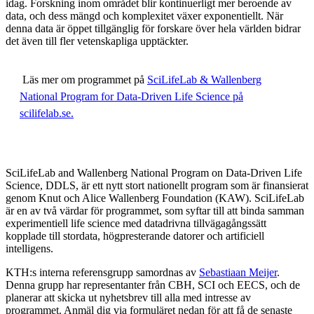
idag. Forskning inom området blir kontinuerligt mer beroende av
data, och dess mängd och komplexitet växer exponentiellt. När
denna data är öppet tillgänglig för forskare över hela världen bidrar
det även till fler vetenskapliga upptäckter.
Läs mer om programmet på
SciLifeLab & Wallenberg
National Program for Data-Driven Life Science på
scilifelab.se.
SciLifeLab and Wallenberg National Program on Data-Driven Life
Science, DDLS, är ett nytt stort nationellt program som är finansierat
genom Knut och Alice Wallenberg Foundation (KAW). SciLifeLab
är en av två värdar för programmet, som syftar till att binda samman
experimentiell life science med datadrivna tillvägagångssätt
kopplade till stordata, högpresterande datorer och artificiell
intelligens.
KTH:s interna referensgrupp samordnas av
Sebastiaan Meijer
.
Denna grupp har representanter från CBH, SCI och EECS, och de
planerar att skicka ut nyhetsbrev till alla med intresse av
programmet. Anmäl dig via formuläret nedan för att få de senaste