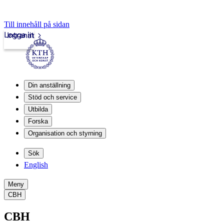
Till innehåll på sidan
Logga in
Intranät
Din anställning
Stöd och service
Utbilda
Forska
Organisation och styrning
Sök
English
Meny
CBH
CBH