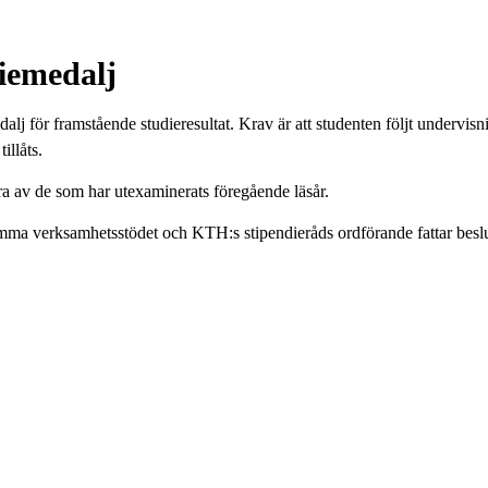
diemedalj
lj för framstående studieresultat. Krav är att studenten följt undervisn
illåts.
a av de som har utexaminerats föregående läsår.
mma verksamhetsstödet och KTH:s stipendieråds ordförande fattar besl