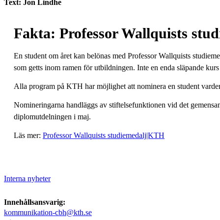
Text: Jon Lindhe
Fakta: Professor Wallquists stu
En student om året kan belönas med Professor Wallquists studiemeda
som getts inom ramen för utbildningen. Inte en enda släpande kurs t
Alla program på KTH har möjlighet att nominera en student varder
Nomineringarna handläggs av stiftelsefunktionen vid det gemensa
diplomutdelningen i maj.
Läs mer:
Professor Wallquists studiemedalj|KTH
Interna nyheter
Innehållsansvarig:
kommunikation-cbh@kth.se