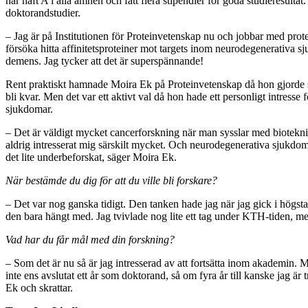
har haft A i alla ämnen och fått flera stipendier för goda studieresulta
doktorandstudier.
– Jag är på Institutionen för Proteinvetenskap nu och jobbar med protei
försöka hitta affinitetsproteiner mot targets inom neurodegenerativa s
demens. Jag tycker att det är superspännande!
Rent praktiskt hamnade Moira Ek på Proteinvetenskap då hon gjorde si
bli kvar. Men det var ett aktivt val då hon hade ett personligt intresse
sjukdomar.
– Det är väldigt mycket cancerforskning när man sysslar med biotekni
aldrig intresserat mig särskilt mycket. Och neurodegenerativa sjukdoma
det lite underbeforskat, säger Moira Ek.
När bestämde du dig för att du ville bli forskare?
– Det var nog ganska tidigt. Den tanken hade jag när jag gick i högstad
den bara hängt med. Jag tvivlade nog lite ett tag under KTH-tiden, me
Vad har du får mål med din forskning?
– Som det är nu så är jag intresserad av att fortsätta inom akademin. M
inte ens avslutat ett år som doktorand, så om fyra år till kanske jag är 
Ek och skrattar.