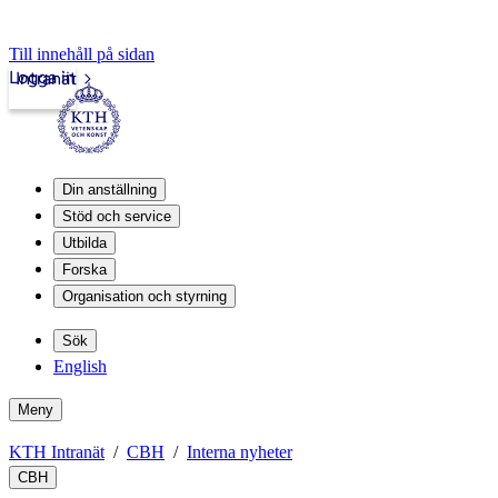
Till innehåll på sidan
Logga in
Intranät
Din anställning
Stöd och service
Utbilda
Forska
Organisation och styrning
Sök
English
Meny
KTH Intranät
CBH
Interna nyheter
CBH