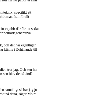
t. Hon har nu påbörjat sina
nteknik, specifikt att
jukdomar, framförallt
tt exjobb där för att sedan
 för neurodegenerativa
k, och det har egentligen
r känns i förhållande till
iet, tror jag. Och sen har
n sen blev det så ändå.
en samtidigt så har jag ju
trött på detta, säger Moira