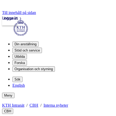
Till innehåll på sidan
Logga in
Intranät
Din anställning
Stöd och service
Utbilda
Forska
Organisation och styrning
Sök
English
Meny
KTH Intranät
CBH
Interna nyheter
CBH